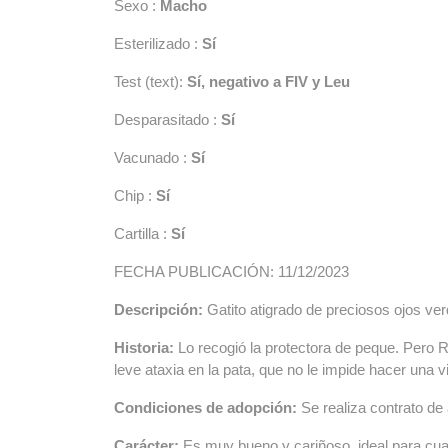
Sexo :
Macho
Esterilizado :
Sí
Test (text):
Sí, negativo a FIV y Leu
Desparasitado :
Sí
Vacunado :
Sí
Chip :
Sí
Cartilla :
Sí
FECHA PUBLICACIÓN: 11/12/2023
Descripción:
Gatito atigrado de preciosos ojos v
Historia:
Lo recogió la protectora de peque. Pero 
leve ataxia en la pata, que no le impide hacer una v
Condiciones de adopción:
Se realiza contrato de
Carácter:
Es muy bueno y cariñoso, ideal para cual