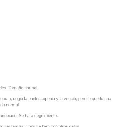
erdes. Tamaño normal.
Roman, cogió la panleucopenia y la venció, pero le quedo una
ida normal.
 adopción. Se hará seguimiento.
quier familia. Convive bien con otros gatos.