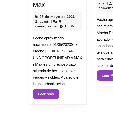
Max
25
Max
2025
|
de
comenta
nov
26
26 de mayo de 2026
|
de
Fecha ap
admin
de
admin
0
|
202
nacimient
mayo
comentarios
15:36
|
de
Macho Pre
2026
Fecha aproximado
atigrado,
nacimiento: 01/05/2023Sexo:
abandono,
Macho ¡ QUIERES DARLE
te sigue a
UNA OPORTUNIDAD A MAX
para cualq
¡ Max es un precioso gato,
acostumb
atigrado de hermosos ojos
Leer 
verdes y nobles. Apareció en
la una urbanización
Leer
Leer Más
Más