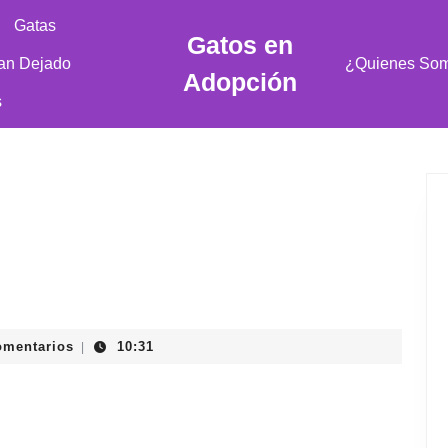
Gatas
Gatos en
an Dejado
¿Quienes So
Adopción
s
omentarios
10:31
|