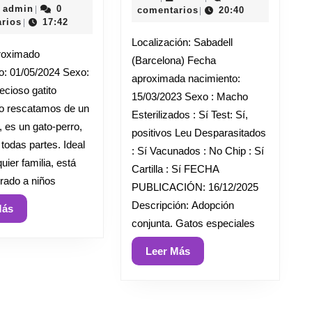
admin
admin
0
de
|
comentarios
20:40
|
rios
17:42
diciembre
|
iembre
de
Localización: Sabadell
2024
roximado
(Barcelona) Fecha
5
o: 01/05/2024 Sexo:
aproximada nacimiento:
cioso gatito
15/03/2023 Sexo : Macho
 lo rescatamos de un
Esterilizados : Sí Test: Sí,
 es un gato-perro,
positivos Leu Desparasitados
 todas partes. Ideal
: Sí Vacunados : No Chip : Sí
uier familia, está
Cartilla : Sí FECHA
rado a niños
PUBLICACIÓN: 16/12/2025
Descripción: Adopción
Leer
Más
conjunta. Gatos especiales
Más
Leer
Leer Más
Más