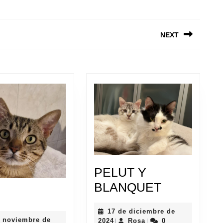
Entrada
Siguie
anterior:
entrad
NEXT
PELUT Y
PELUT
BLANQUET
riel
Y
17 de diciembre de
BLANQUE
e noviembre de
17
Rosa
2024
Rosa
0
|
|