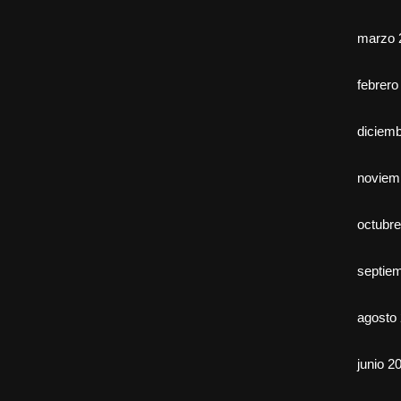
marzo 
febrero
diciem
noviem
octubr
septie
agosto
junio 2