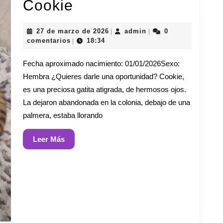
Cookie
Cookie
27
admin
27 de marzo de 2026
admin
0
|
|
de
comentarios
18:34
|
marzo
de
Fecha aproximado nacimiento: 01/01/2026Sexo:
2026
Hembra ¿Quieres darle una oportunidad? Cookie,
es una preciosa gatita atigrada, de hermosos ojos.
La dejaron abandonada en la colonia, debajo de una
palmera, estaba llorando
Leer
Leer Más
Más