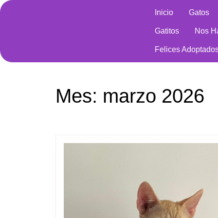
Saltar
Inicio
Gatos
al
contenido
Gatitos
Nos H
Saltar
al
Felices Adoptado
contenido
Mes:
marzo 2026