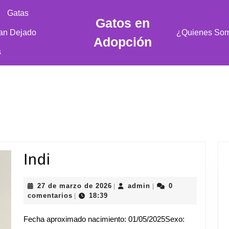
Gatas
Gatos en
an Dejado
¿Quienes So
Adopción
s
Indi
Indi
27
admin
27 de marzo de 2026
admin
0
|
|
de
comentarios
18:39
|
marzo
de
Fecha aproximado nacimiento: 01/05/2025Sexo:
2026