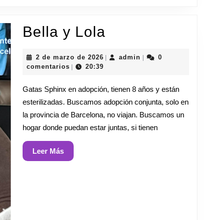
Bella
Bella y Lola
y
2
admin
2 de marzo de 2026
admin
0
|
|
Lola
de
comentarios
20:39
|
marzo
de
Gatas Sphinx en adopción, tienen 8 años y están
2026
esterilizadas. Buscamos adopción conjunta, solo en
la provincia de Barcelona, no viajan. Buscamos un
hogar donde puedan estar juntas, si tienen
Leer
Leer Más
Más