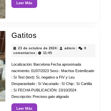
Leer
Leer Más
Más
Gatitos
Gatitos
23
admin
23 de octubre de 2024
admin
0
|
|
de
comentarios
11:45
|
octubre
de
Localización: Barcelona Fecha aproximada
2024
nacimiento: 01/07/2023 Sexo : Machos Esterilizado
: Sí Test (text): Sí, negativo a FIV y Leu
Desparasitado : Sí Vacunado : Sí Chip : Sí Cartilla
: Sí FECHA PUBLICACIÓN: 23/10/2024
Descripción: Precioso gato atigrado
Leer
Leer Más