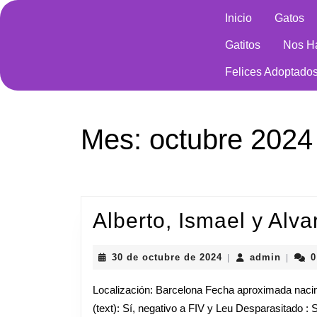
Saltar
Inicio
Gatos
al
contenido
Gatitos
Nos H
Saltar
al
Felices Adoptado
contenido
Mes:
octubre 2024
Alberto, Ismael y Alva
30
admin
30 de octubre de 2024
admin
0
|
|
de
octubre
Localización: Barcelona Fecha aproximada nacim
de
(text): Sí, negativo a FIV y Leu Desparasitado : 
2024