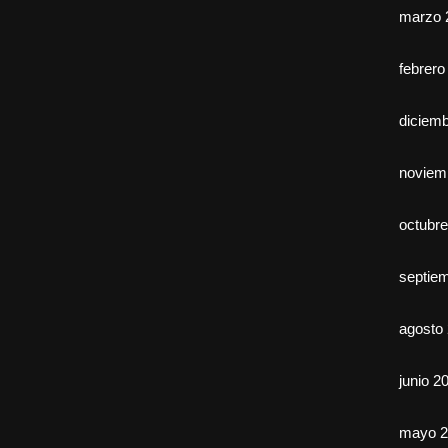
marzo 
febrero
diciem
noviem
octubr
septie
agosto
junio 2
mayo 2