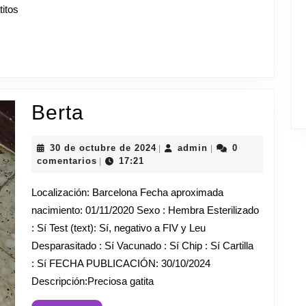
itos
Berta
Berta
30
admin
30 de octubre de 2024
admin
0
|
|
de
comentarios
17:21
|
octubre
de
Localización: Barcelona Fecha aproximada
2024
nacimiento: 01/11/2020 Sexo : Hembra Esterilizado
: Sí Test (text): Sí, negativo a FIV y Leu
Desparasitado : Sí Vacunado : Sí Chip : Sí Cartilla
: Sí FECHA PUBLICACIÓN: 30/10/2024
Descripción:Preciosa gatita