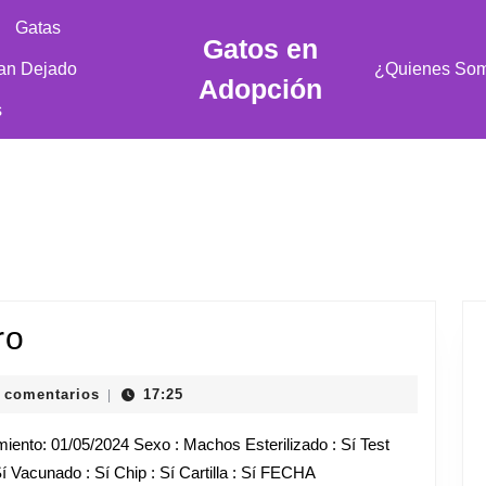
Gatas
Gatos en
an Dejado
¿Quienes So
Adopción
s
Alberto,
ro
Ismael
 comentarios
17:25
|
y
iento: 01/05/2024 Sexo : Machos Esterilizado : Sí Test
Alvaro
Sí Vacunado : Sí Chip : Sí Cartilla : Sí FECHA