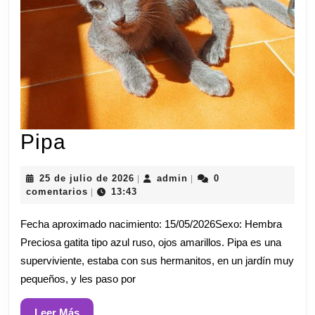
Pipa
Pipa
25
admin
25 de julio de 2026
admin
0
|
|
de
comentarios
13:43
|
julio
de
Fecha aproximado nacimiento: 15/05/2026Sexo: Hembra
2026
Preciosa gatita tipo azul ruso, ojos amarillos. Pipa es una
superviviente, estaba con sus hermanitos, en un jardín muy
pequeños, y les paso por
Leer
Leer Más