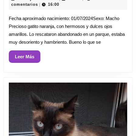
de
comentarios
16:00
|
julio
de
Fecha aproximado nacimiento: 01/07/2024Sexo: Macho
2026
Precioso gatito naranja, con hermosos y dulces ojos
amarillos. Lo rescataron abandonado en un parque, estaba
muy desoriento y hambriento. Bueno lo que se
Leer
Leer Más
Más