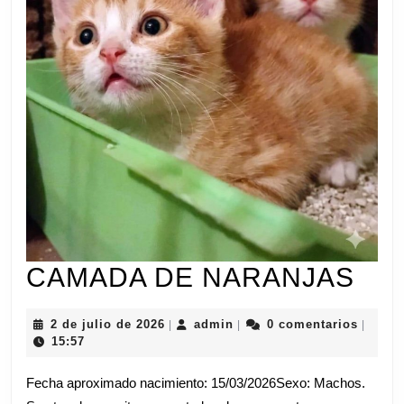
CA
CAMADA DE NARANJAS
DE
2
admin
2 de julio de 2026
admin
0 comentarios
|
|
|
NA
de
15:57
julio
de
Fecha aproximado nacimiento: 15/03/2026Sexo: Machos.
2026