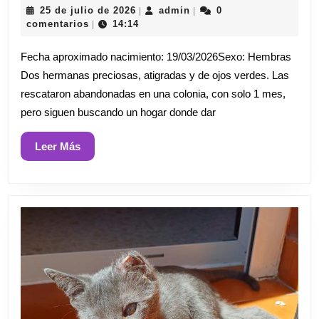
25
admin
25 de julio de 2026
admin
0
|
|
de
comentarios
14:14
|
julio
de
Fecha aproximado nacimiento: 19/03/2026Sexo: Hembras
2026
Dos hermanas preciosas, atigradas y de ojos verdes. Las
rescataron abandonadas en una colonia, con solo 1 mes,
pero siguen buscando un hogar donde dar
Leer
Leer Más
Más