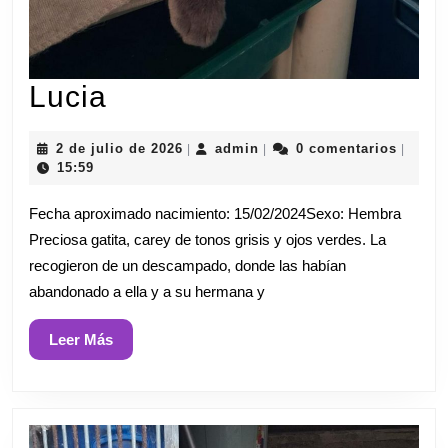
Lucia
Lucia
2
admin
2 de julio de 2026
admin
0 comentarios
|
|
|
de
15:59
julio
de
Fecha aproximado nacimiento: 15/02/2024Sexo: Hembra
2026
Preciosa gatita, carey de tonos grisis y ojos verdes. La
recogieron de un descampado, donde las habían
abandonado a ella y a su hermana y
Leer
Leer Más
Más