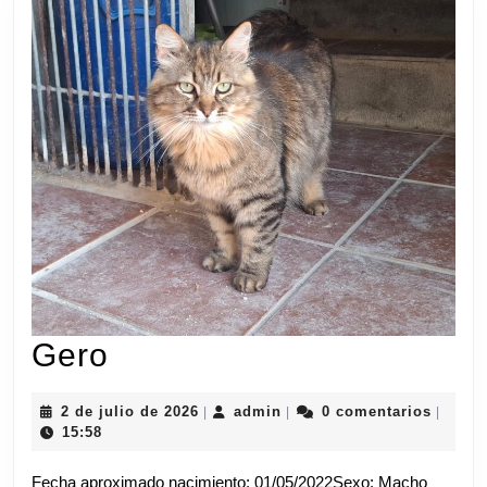
Gero
Gero
2
admin
2 de julio de 2026
admin
0 comentarios
|
|
|
de
15:58
julio
de
Fecha aproximado nacimiento: 01/05/2022Sexo: Macho