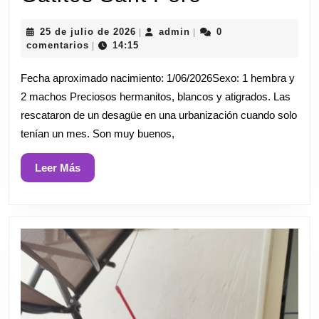
Sant
25
admin
25 de julio de 2026
admin
0
|
|
Pere
de
comentarios
14:15
|
julio
de
Fecha aproximado nacimiento: 1/06/2026Sexo: 1 hembra y
2026
2 machos Preciosos hermanitos, blancos y atigrados. Las
rescataron de un desagüe en una urbanización cuando solo
tenían un mes. Son muy buenos,
Leer
Leer Más
Más