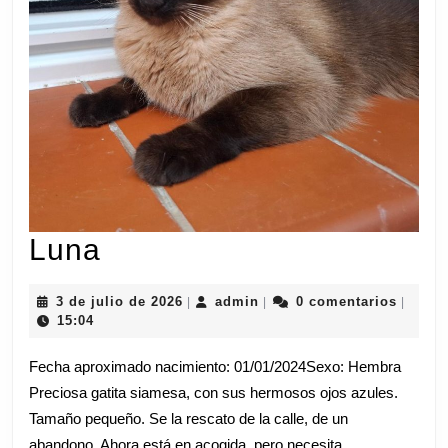
Luna
Luna
3
admin
3 de julio de 2026
admin
0 comentarios
|
|
|
de
15:04
julio
de
Fecha aproximado nacimiento: 01/01/2024Sexo: Hembra
2026
Preciosa gatita siamesa, con sus hermosos ojos azules.
Tamaño pequeño. Se la rescato de la calle, de un
abandono. Ahora está en acogida, pero necesita