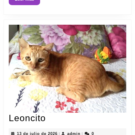
Más
Leoncito
Leoncito
13
admin
13 de julio de 2026
admin
0
|
|