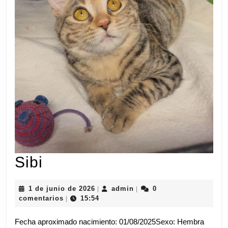
Sibi
Sibi
1
admin
1 de junio de 2026
admin
0
|
|
de
comentarios
15:54
|
junio
de
Fecha aproximado nacimiento: 01/08/2025Sexo: Hembra
2026