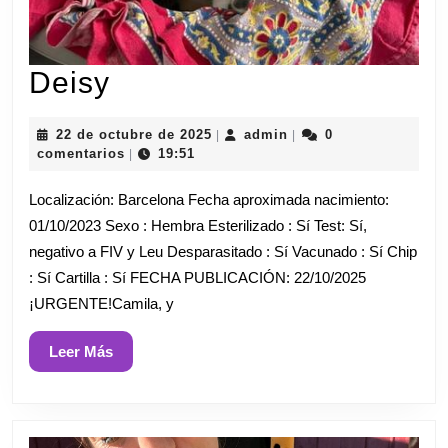
Deisy
Deisy
22
admin
22 de octubre de 2025
admin
0
|
|
de
comentarios
19:51
|
octubre
de
Localización: Barcelona Fecha aproximada nacimiento:
2025
01/10/2023 Sexo : Hembra Esterilizado : Sí Test: Sí,
negativo a FIV y Leu Desparasitado : Sí Vacunado : Sí Chip
: Sí Cartilla : Sí FECHA PUBLICACIÓN: 22/10/2025
¡URGENTE!Camila, y
Leer
Leer Más
Más