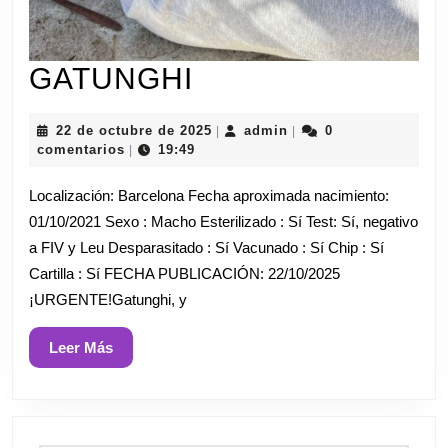
GATUNGHI
GATUNGHI
22
admin
22 de octubre de 2025
admin
0
|
|
de
comentarios
19:49
|
octubre
de
Localización: Barcelona Fecha aproximada nacimiento:
2025
01/10/2021 Sexo : Macho Esterilizado : Sí Test: Sí, negativo
a FIV y Leu Desparasitado : Sí Vacunado : Sí Chip : Sí
Cartilla : Sí FECHA PUBLICACIÓN: 22/10/2025
¡URGENTE!Gatunghi, y
Leer
Leer Más
Más