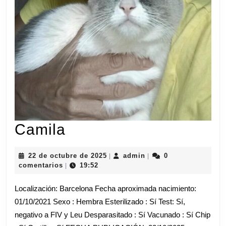
Camila
Camila
22
admin
22 de octubre de 2025
admin
0
|
|
de
comentarios
19:52
|
octubre
de
Localización: Barcelona Fecha aproximada nacimiento:
2025
01/10/2021 Sexo : Hembra Esterilizado : Sí Test: Sí,
negativo a FIV y Leu Desparasitado : Sí Vacunado : Sí Chip