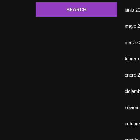
junio 2
mayo 2
marzo 
febrero
enero 
diciem
noviem
octubr
agosto