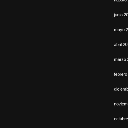
junio 2
mayo 2
abril 2
marzo 
febrero
diciem
noviem
octubr