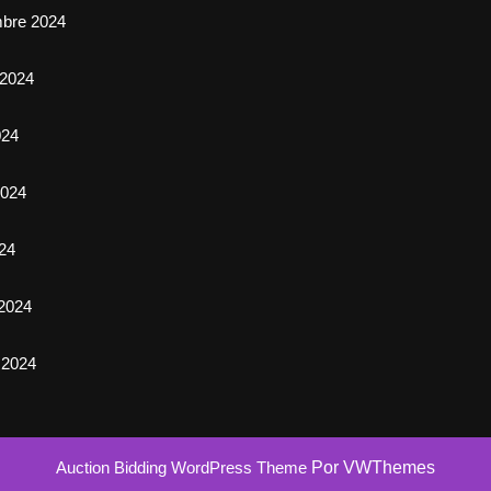
mbre 2024
 2024
024
024
024
2024
 2024
Auction Bidding WordPress Theme
Por VWThemes