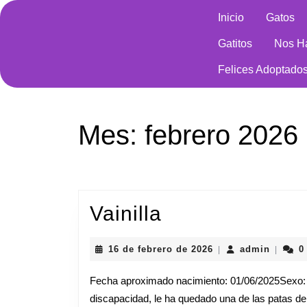
Saltar
Inicio
Gatos
al
contenido
Gatitos
Nos H
Saltar
al
Felices Adoptado
contenido
Mes:
febrero 2026
Vainilla
Vainilla
16
admin
16 de febrero de 2026
admin
0
|
|
de
febrero
Fecha aproximado nacimiento: 01/06/2025Sexo: H
de
discapacidad, le ha quedado una de las patas de
2026