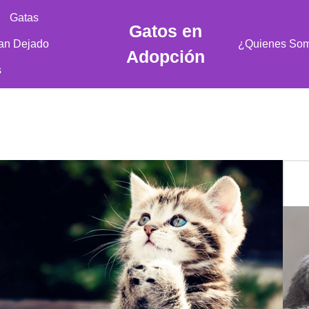
Gatas
Gatos en
an Dejado
¿Quienes So
Adopción
s