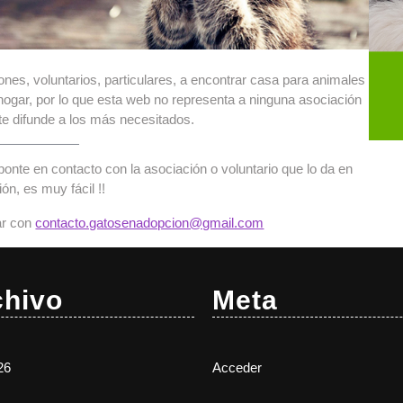
nes, voluntarios, particulares, a encontrar casa para animales
ogar, por lo que esta web no representa a ninguna asociación
te difunde a los más necesitados.
y ponte en contacto con la asociación o voluntario que lo da en
ón, es muy fácil !!
ar con
contacto.gatosenadopcion@gmail.com
chivo
Meta
26
Acceder