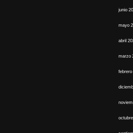
junio 2
mayo 2
abril 2
marzo 
febrero
diciem
noviem
octubr