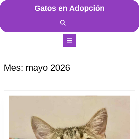
Saltar
Gatos en Adopción
al
contenido
Saltar
al
contenido
Botón
de
apertura
Mes:
mayo 2026