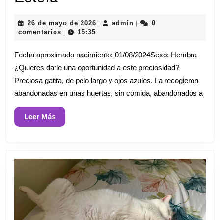
26
admin
26 de mayo de 2026
admin
0
|
|
de
comentarios
15:35
|
mayo
de
Fecha aproximado nacimiento: 01/08/2024Sexo: Hembra
2026
¿Quieres darle una oportunidad a este preciosidad?
Preciosa gatita, de pelo largo y ojos azules. La recogieron
abandonadas en unas huertas, sin comida, abandonados a
Leer
Leer Más
Más