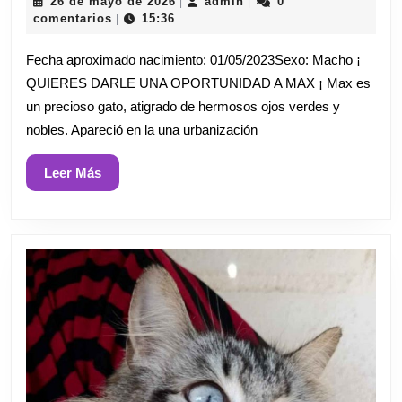
26
admin
26 de mayo de 2026
admin
0
|
|
de
comentarios
15:36
|
mayo
de
Fecha aproximado nacimiento: 01/05/2023Sexo: Macho ¡
2026
QUIERES DARLE UNA OPORTUNIDAD A MAX ¡ Max es
un precioso gato, atigrado de hermosos ojos verdes y
nobles. Apareció en la una urbanización
Leer
Leer Más
Más