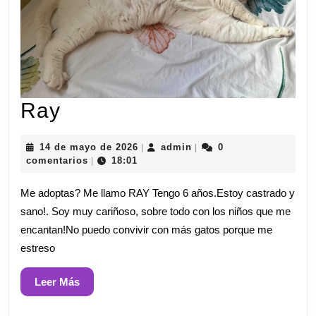
Ray
Ray
14
admin
14 de mayo de 2026
admin
0
|
|
de
comentarios
18:01
|
mayo
de
Me adoptas? Me llamo RAY Tengo 6 años.Estoy castrado y
2026
sano!. Soy muy cariñoso, sobre todo con los niños que me
encantan!No puedo convivir con más gatos porque me
estreso
Leer
Leer Más
Más