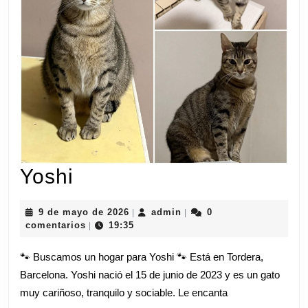
Yoshi
Yoshi
9
admin
9 de mayo de 2026
admin
0
|
|
de
comentarios
19:35
|
mayo
de
🐾 Buscamos un hogar para Yoshi 🐾 Está en Tordera,
2026
Barcelona. Yoshi nació el 15 de junio de 2023 y es un gato
muy cariñoso, tranquilo y sociable. Le encanta