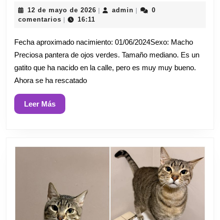
12
admin
12 de mayo de 2026
admin
0
|
|
de
comentarios
16:11
|
mayo
de
Fecha aproximado nacimiento: 01/06/2024Sexo: Macho
2026
Preciosa pantera de ojos verdes. Tamaño mediano. Es un
gatito que ha nacido en la calle, pero es muy muy bueno.
Ahora se ha rescatado
Leer
Leer Más
Más