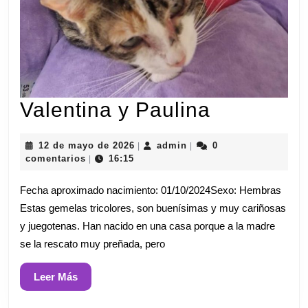
Valentina
Valentina y Paulina
y
12
admin
12 de mayo de 2026
admin
0
|
|
Paulina
de
comentarios
16:15
|
mayo
de
Fecha aproximado nacimiento: 01/10/2024Sexo: Hembras
2026
Estas gemelas tricolores, son buenísimas y muy cariñosas
y juegotenas. Han nacido en una casa porque a la madre
se la rescato muy preñada, pero
Leer
Leer Más
Más