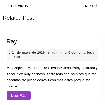
Navegación
anterior:
e
PREVIOUS
NEXT
de
entradas
Related Post
Ray
Ray
14
admin
14 de mayo de 2026
admin
0 comentarios
|
|
|
de
18:01
mayo
de
Me adoptas? Me llamo RAY Tengo 6 años.Estoy castrado y
2026
sano!. Soy muy cariñoso, sobre todo con los niños que me
encantan!No puedo convivir con más gatos porque me
estreso
Leer
Leer Más
Más