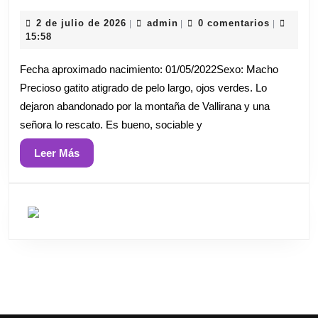
2
admin
2 de julio de 2026
admin
0 comentarios
|
|
|
de
15:58
julio
de
Fecha aproximado nacimiento: 01/05/2022Sexo: Macho
2026
Precioso gatito atigrado de pelo largo, ojos verdes. Lo
dejaron abandonado por la montaña de Vallirana y una
señora lo rescato. Es bueno, sociable y
Leer
Leer Más
Más