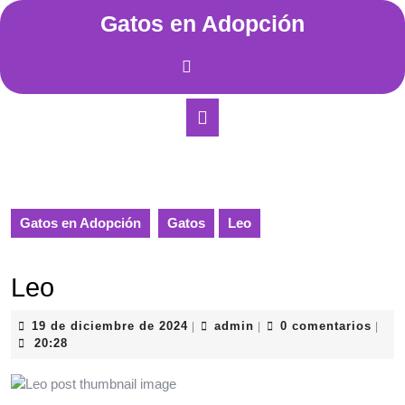
Saltar
Gatos en Adopción
al
contenido
Saltar
al
contenido
Botón
de
apertura
Gatos en Adopción
Gatos
Leo
Leo
19
admin
19 de diciembre de 2024
admin
0 comentarios
|
|
|
de
20:28
diciembre
de
2024