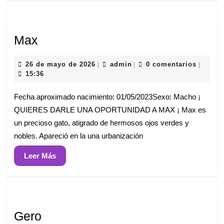
Max
Max
26
admin
26 de mayo de 2026
admin
0 comentarios
|
|
|
de
15:36
mayo
de
Fecha aproximado nacimiento: 01/05/2023Sexo: Macho ¡
2026
QUIERES DARLE UNA OPORTUNIDAD A MAX ¡ Max es
un precioso gato, atigrado de hermosos ojos verdes y
nobles. Apareció en la una urbanización
Leer
Leer Más
Más
Gero
Gero