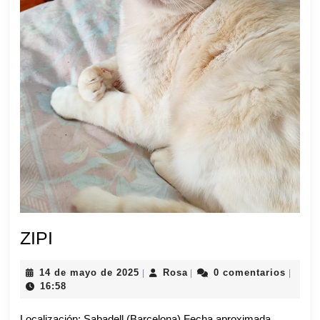
ZIPI
ZIPI
14
Rosa
14 de mayo de 2025
Rosa
0 comentarios
|
|
|
de
16:58
mayo
de
Localización: Sabadell (Barcelona) Fecha aproximada