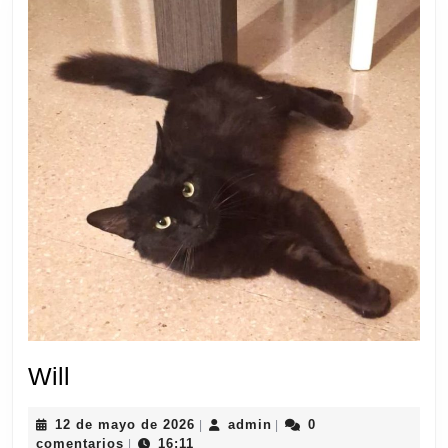
Will
Will
12
admin
12 de mayo de 2026
admin
0
|
|
de
comentarios
16:11
|