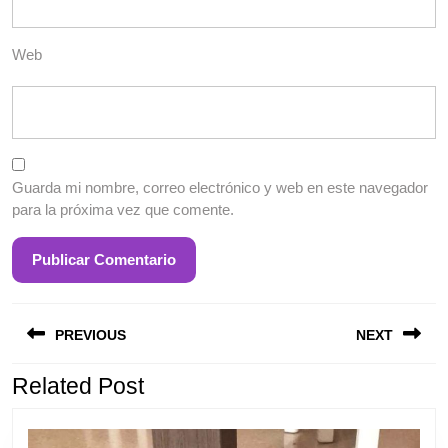
Web
Guarda mi nombre, correo electrónico y web en este navegador
para la próxima vez que comente.
Entrada
S
Navegación
anterior:
e
PREVIOUS
NEXT
de
entradas
Related Post