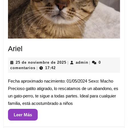
Ariel
Ariel
25
admin
25 de noviembre de 2025
admin
0
|
|
de
comentarios
17:42
|
noviembre
de
Fecha aproximado nacimiento: 01/05/2024 Sexo: Macho
2025
Precioso gatito atigrado, lo rescatamos de un abandono, es
un gato-perro, te sigue a todas partes. Ideal para cualquier
familia, está acostumbrado a niños
Leer
Leer Más
Más