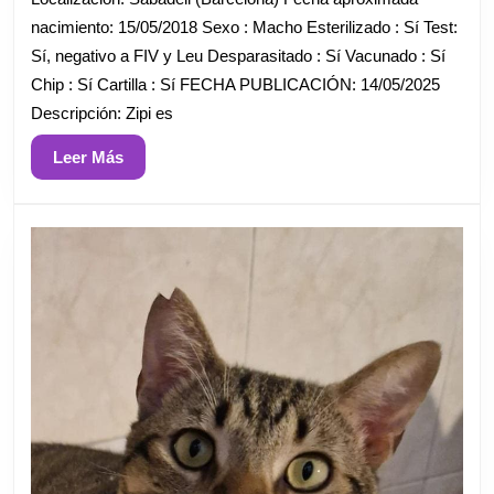
2025
nacimiento: 15/05/2018 Sexo : Macho Esterilizado : Sí Test:
Sí, negativo a FIV y Leu Desparasitado : Sí Vacunado : Sí
Chip : Sí Cartilla : Sí FECHA PUBLICACIÓN: 14/05/2025
Descripción: Zipi es
Leer
Leer Más
Más