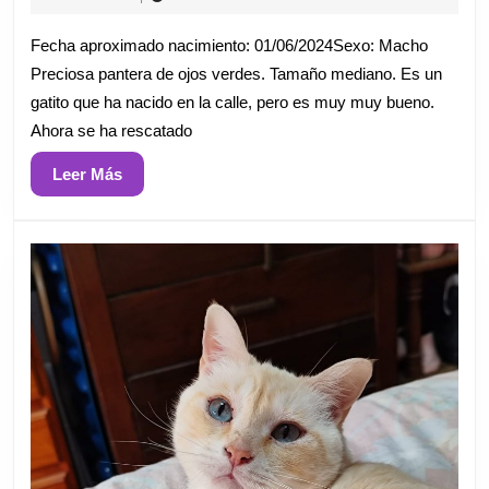
mayo
de
Fecha aproximado nacimiento: 01/06/2024Sexo: Macho
2026
Preciosa pantera de ojos verdes. Tamaño mediano. Es un
gatito que ha nacido en la calle, pero es muy muy bueno.
Ahora se ha rescatado
Leer
Leer Más
Más