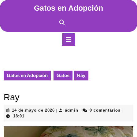
Saltar
Gatos en Adopción
al
contenido
Saltar
al
contenido
Botón
de
apertura
Gatos en Adopción
Gatos
Ray
Ray
14
admin
14 de mayo de 2026
admin
0 comentarios
|
|
|
de
18:01
mayo
de
2026