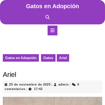
Saltar
Gatos en Adopción
al
contenido
Saltar
al
contenido
Botón
de
apertura
Gatos en Adopción
Gatos
Ariel
Ariel
25
admin
25 de noviembre de 2025
admin
0
|
|
de
comentarios
17:42
|
noviembre
de
2025