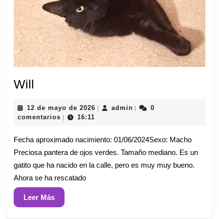
Will
Will
12
admin
12 de mayo de 2026
admin
0
|
|
de
comentarios
16:11
|
mayo
de
Fecha aproximado nacimiento: 01/06/2024Sexo: Macho
2026
Preciosa pantera de ojos verdes. Tamaño mediano. Es un
gatito que ha nacido en la calle, pero es muy muy bueno.
Ahora se ha rescatado
Leer
Leer Más
Más