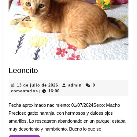
Leoncito
Leoncito
13
admin
13 de julio de 2026
admin
0
|
|
de
comentarios
16:00
|
julio
de
Fecha aproximado nacimiento: 01/07/2024Sexo: Macho
2026
Precioso gatito naranja, con hermosos y dulces ojos
amarillos. Lo rescataron abandonado en un parque, estaba
muy desoriento y hambriento. Bueno lo que se