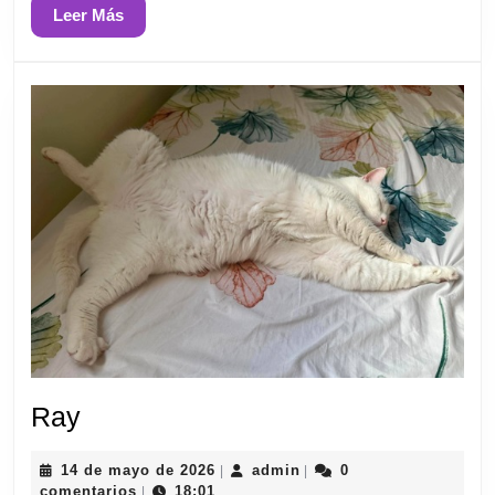
Leer
Leer Más
Más
Ray
Ray
14
admin
14 de mayo de 2026
admin
0
|
|
de
comentarios
18:01
|