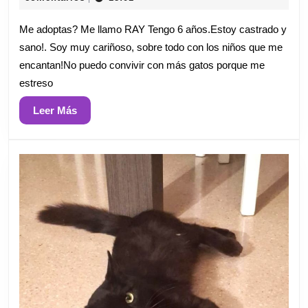
mayo
de
Me adoptas? Me llamo RAY Tengo 6 años.Estoy castrado y
2026
sano!. Soy muy cariñoso, sobre todo con los niños que me
encantan!No puedo convivir con más gatos porque me
estreso
Leer
Leer Más
Más