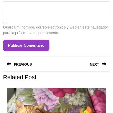
Guarda mi nombre, correo electrónico y web en este navegador
para la próxima vez que comente.
Entrada
S
Navegación
anterior:
e
PREVIOUS
NEXT
de
entradas
Related Post