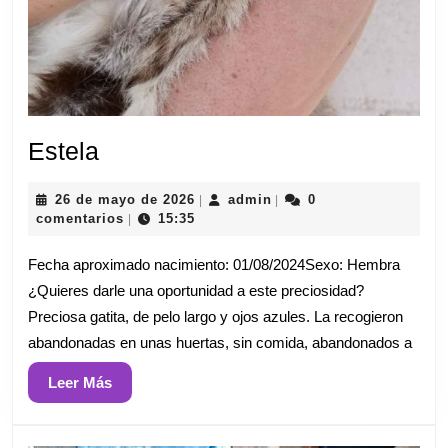
Estela
Estela
26
admin
26 de mayo de 2026
admin
0
|
|
de
comentarios
15:35
|
mayo
de
Fecha aproximado nacimiento: 01/08/2024Sexo: Hembra
2026
¿Quieres darle una oportunidad a este preciosidad?
Preciosa gatita, de pelo largo y ojos azules. La recogieron
abandonadas en unas huertas, sin comida, abandonados a
Leer
Leer Más
Más