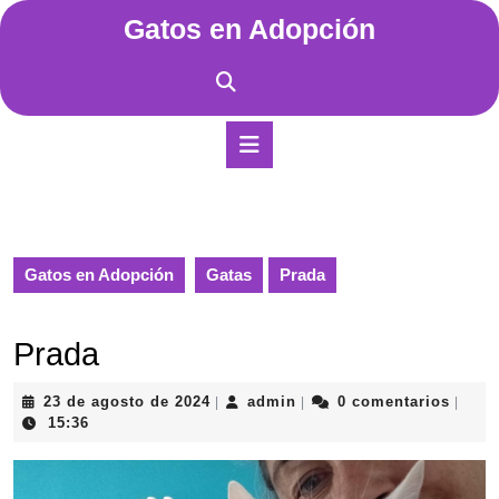
Saltar
Gatos en Adopción
al
contenido
Saltar
al
contenido
Botón
de
apertura
Gatos en Adopción
Gatas
Prada
Prada
23
admin
23 de agosto de 2024
admin
0 comentarios
|
|
|
de
15:36
agosto
de
2024