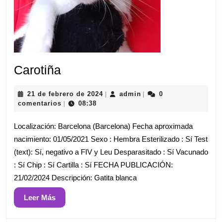
Carotiña
Carotiña
21
admin
21 de febrero de 2024
admin
0
|
|
de
comentarios
08:38
|
febrero
de
Localización: Barcelona (Barcelona) Fecha aproximada
2024
nacimiento: 01/05/2021 Sexo : Hembra Esterilizado : Sí Test
(text): Sí, negativo a FIV y Leu Desparasitado : Sí Vacunado
: Sí Chip : Sí Cartilla : Sí FECHA PUBLICACIÓN:
21/02/2024 Descripción: Gatita blanca
Leer
Leer Más
Más