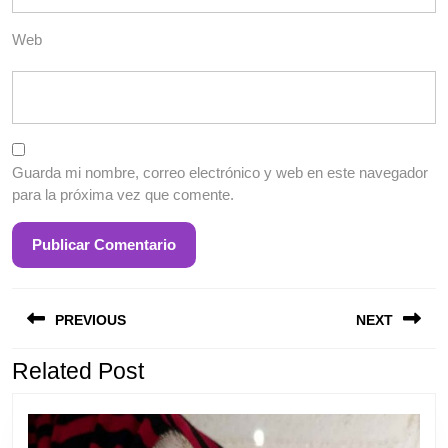
Web
Guarda mi nombre, correo electrónico y web en este navegador
para la próxima vez que comente.
Entrada
S
Navegación
anterior:
e
PREVIOUS
NEXT
de
entradas
Related Post