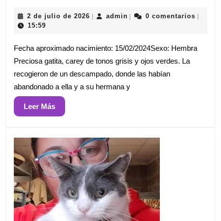
2
admin
2 de julio de 2026
admin
0 comentarios
|
|
|
de
15:59
julio
de
Fecha aproximado nacimiento: 15/02/2024Sexo: Hembra
2026
Preciosa gatita, carey de tonos grisis y ojos verdes. La
recogieron de un descampado, donde las habían
abandonado a ella y a su hermana y
Leer
Leer Más
Más