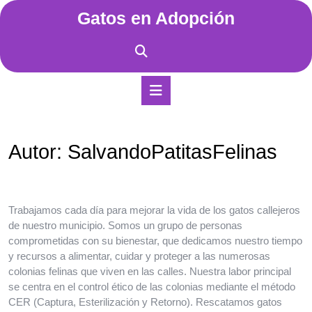
Saltar
Gatos en Adopción
al
contenido
Saltar
al
contenido
Botón
de
apertura
Autor:
SalvandoPatitasFelinas
Trabajamos cada día para mejorar la vida de los gatos callejeros
de nuestro municipio. Somos un grupo de personas
comprometidas con su bienestar, que dedicamos nuestro tiempo
y recursos a alimentar, cuidar y proteger a las numerosas
colonias felinas que viven en las calles. Nuestra labor principal
se centra en el control ético de las colonias mediante el método
CER (Captura, Esterilización y Retorno). Rescatamos gatos