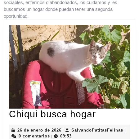
sociables, enfermos o abandonados, los cuidamos y les
buscamos un hogar donde puedan tener una segunda
oportunidad.
Chiqui
Chiqui busca hogar
busca
26
Salvan
26 de enero de 2026
SalvandoPatitasFelinas
|
|
hogar
de
0 comentarios
09:53
|