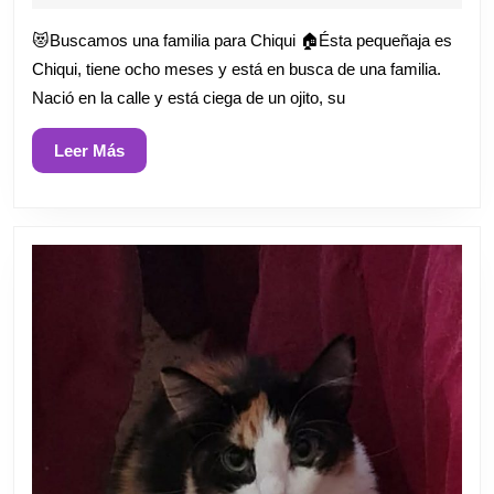
enero
de
😻Buscamos una familia para Chiqui 🏠Ésta pequeñaja es
2026
Chiqui, tiene ocho meses y está en busca de una familia.
Nació en la calle y está ciega de un ojito, su
Leer
Leer Más
Más