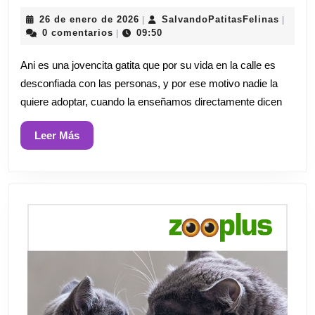
quiere
26
Salvan
26 de enero de 2026
SalvandoPatitasFelinas
|
|
adoptar
de
0 comentarios
09:50
|
enero
a
de
Ani es una jovencita gatita que por su vida en la calle es
2026
Ani
desconfiada con las personas, y por ese motivo nadie la
quiere adoptar, cuando la enseñamos directamente dicen
💔
Leer
Leer Más
Más