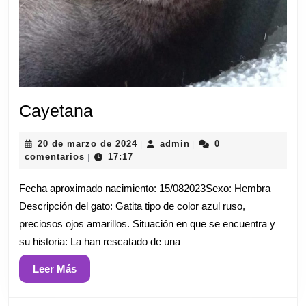
Cayetana
Cayetana
20
admin
20 de marzo de 2024
admin
0
|
|
de
comentarios
17:17
|
marzo
de
Fecha aproximado nacimiento: 15/082023Sexo: Hembra
2024
Descripción del gato: Gatita tipo de color azul ruso,
preciosos ojos amarillos. Situación en que se encuentra y
su historia: La han rescatado de una
Leer
Leer Más
Más