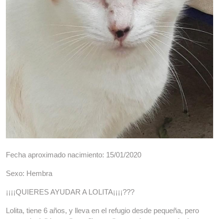
Fecha aproximado nacimiento: 15/01/2020
Sexo: Hembra
¡¡¡¡QUIERES AYUDAR A LOLITA¡¡¡¡???
Lolita, tiene 6 años, y lleva en el refugio desde pequeña, pero