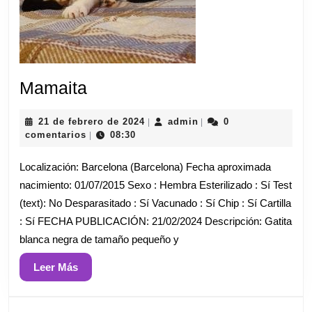
Mamaita
Mamaita
21
admin
21 de febrero de 2024
admin
0
|
|
de
comentarios
08:30
|
febrero
de
Localización: Barcelona (Barcelona) Fecha aproximada
2024
nacimiento: 01/07/2015 Sexo : Hembra Esterilizado : Sí Test
(text): No Desparasitado : Sí Vacunado : Sí Chip : Sí Cartilla
: Sí FECHA PUBLICACIÓN: 21/02/2024 Descripción: Gatita
blanca negra de tamaño pequeño y
Leer
Leer Más
Más