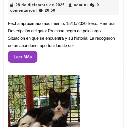
28
admin
28 de diciembre de 2025
admin
0
|
|
de
comentarios
20:50
|
diciembre
de
Fecha aproximado nacimiento: 15/10/2020 Sexo: Hembra
2025
Descripción del gato: Preciosa negra de pelo largo.
Situación en que se encuentra y su historia: La recogieron
de un abandono, oportunidad de ser
Leer
Leer Más
Más