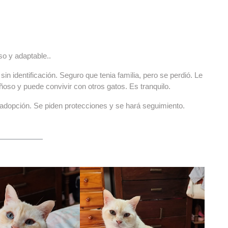
so y adaptable..
sin identificación. Seguro que tenia familia, pero se perdió. Le
ñoso y puede convivir con otros gatos. Es tranquilo.
 adopción. Se piden protecciones y se hará seguimiento.