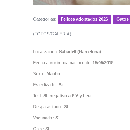
Categorías:
Felices adoptados 2026
Gatos
(FOTOS/GALERIA)
Localización:
Sabadell (Barcelona)
Fecha aproximada nacimiento:
15/05/2018
Sexo :
Macho
Esterilizado :
Sí
Test:
Sí, negativo a FIV y Leu
Desparasitado :
Sí
Vacunado :
Sí
Chip :
Sí