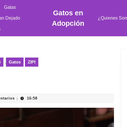
Gatas
Gatos en
an Dejado
¿Quienes So
Adopción
s
6
,
Gatos
ZIPI
ntarios
16:58
|