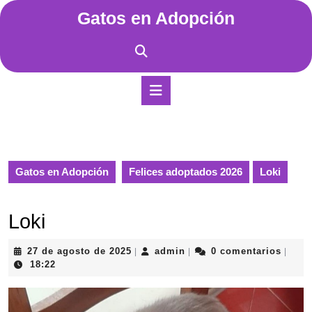
Saltar
Gatos en Adopción
al
contenido
Saltar
al
contenido
Botón
de
apertura
Gatos en Adopción
Felices adoptados 2026
Loki
Loki
27
admin
27 de agosto de 2025
admin
0 comentarios
|
|
|
de
18:22
agosto
de
2025