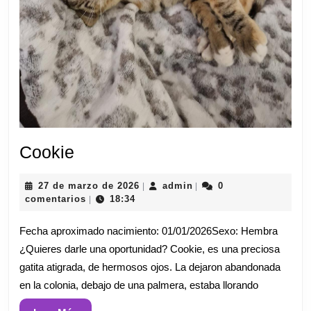
Cookie
Cookie
27
admin
27 de marzo de 2026
admin
0
|
|
de
comentarios
18:34
|
marzo
de
Fecha aproximado nacimiento: 01/01/2026Sexo: Hembra
2026
¿Quieres darle una oportunidad? Cookie, es una preciosa
gatita atigrada, de hermosos ojos. La dejaron abandonada
en la colonia, debajo de una palmera, estaba llorando