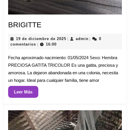
BRIGITTE
BRIGITTE
19
admin
19 de diciembre de 2025
admin
0
|
|
de
comentarios
16:00
|
diciembre
de
Fecha aproximado nacimiento: 01/05/2024 Sexo: Hembra
2025
PRECIOSA GATITA TRICOLOR Es una gatita, preciosa y
amorosa. La dejaron abandonada en una colonia, necesita
un hogar. Ideal para cualquier familia, tiene amor
Leer
Leer Más
Más