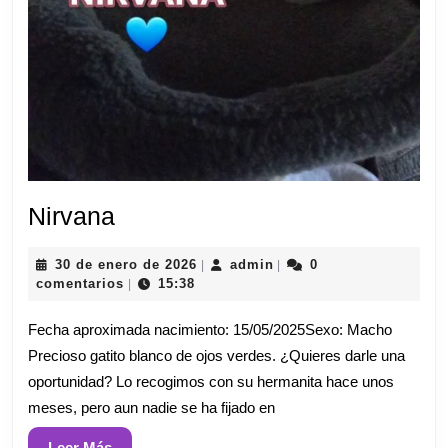
Nirvana
Nirvana
30
admin
30 de enero de 2026
admin
0
|
|
de
comentarios
15:38
|
enero
de
Fecha aproximada nacimiento: 15/05/2025Sexo: Macho
2026
Precioso gatito blanco de ojos verdes. ¿Quieres darle una
oportunidad? Lo recogimos con su hermanita hace unos
meses, pero aun nadie se ha fijado en
Leer
Leer Más