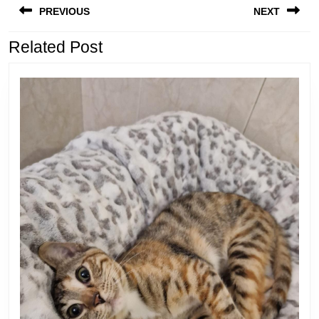
anterior:
e
PREVIOUS
NEXT
de
entradas
Related Post