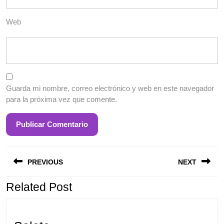
Web
Guarda mi nombre, correo electrónico y web en este navegador
para la próxima vez que comente.
Entrada
S
Navegación
anterior:
e
PREVIOUS
NEXT
de
entradas
Related Post