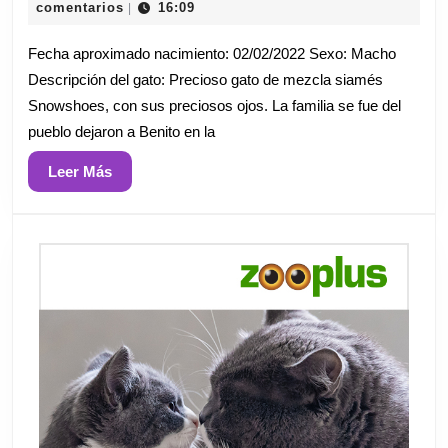
de
comentarios
16:09
|
marzo
de
Fecha aproximado nacimiento: 02/02/2022 Sexo: Macho
2024
Descripción del gato: Precioso gato de mezcla siamés
Snowshoes, con sus preciosos ojos. La familia se fue del
pueblo dejaron a Benito en la
Leer
Leer Más
Más