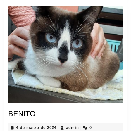
BENITO
BENITO
4
admin
4 de marzo de 2024
admin
0
|
|