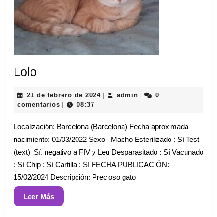
Lolo
Lolo
21
admin
21 de febrero de 2024
admin
0
|
|
de
comentarios
08:37
|
febrero
de
Localización: Barcelona (Barcelona) Fecha aproximada
2024
nacimiento: 01/03/2022 Sexo : Macho Esterilizado : Sí Test
(text): Sí, negativo a FIV y Leu Desparasitado : Sí Vacunado
: Sí Chip : Sí Cartilla : Sí FECHA PUBLICACIÓN:
15/02/2024 Descripción: Precioso gato
Leer
Leer Más
Más