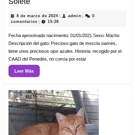
Solete
Solete
8
admin
8 de marzo de 2024
admin
0
|
|
de
comentarios
15:38
|
marzo
de
Fecha aproximado nacimiento: 01/01/2021 Sexo: Macho
2024
Descripción del gato: Precioso gato de mezcla siamés,
tiene unos preciosos ojos azules. Historia: recogido por el
CAAD del Penedés, no comía por estar
Leer
Leer Más
Más