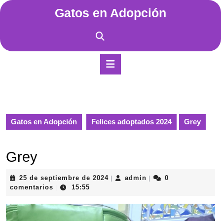
Saltar
Gatos en Adopción
al
contenido
Saltar
al
contenido
Botón
de
apertura
Gatos en Adopción
Felices adoptados 2024
Grey
Grey
25
admin
25 de septiembre de 2024
admin
0
|
|
de
comentarios
15:55
|
septiembre
de
2024