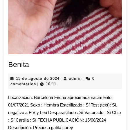
Benita
Benita
15
admin
15 de agosto de 2024
admin
0
|
|
de
comentarios
10:11
|
agosto
de
Localización: Barcelona Fecha aproximada nacimiento:
2024
01/07/2021 Sexo : Hembra Esterilizado : Sí Test (text): Sí,
negativo a FIV y Leu Desparasitado : Sí Vacunado : Sí Chip
: Sí Cartilla : Sí FECHA PUBLICACIÓN: 15/08/2024
Descripción: Preciosa gatita carey