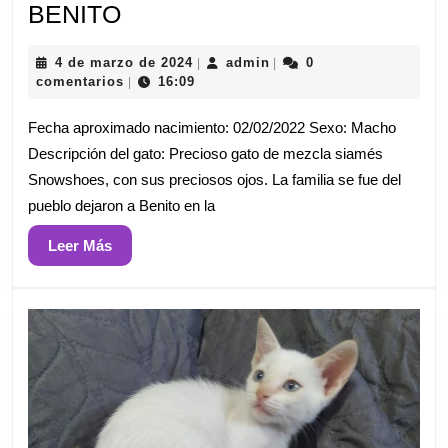
BENITO
BENITO
4
admin
4 de marzo de 2024
admin
0
|
|
de
comentarios
16:09
|
marzo
de
Fecha aproximado nacimiento: 02/02/2022 Sexo: Macho
2024
Descripción del gato: Precioso gato de mezcla siamés
Snowshoes, con sus preciosos ojos. La familia se fue del
pueblo dejaron a Benito en la
Leer
Leer Más
Más