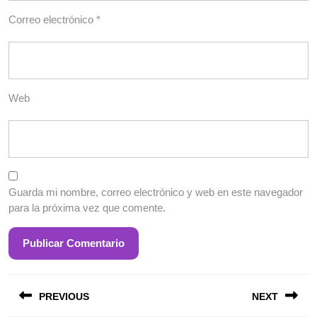
Correo electrónico
*
Web
Guarda mi nombre, correo electrónico y web en este navegador
para la próxima vez que comente.
Entrada
S
Navegación
anterior:
e
PREVIOUS
NEXT
de