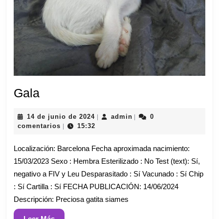
Gala
Gala
14
admin
14 de junio de 2024
admin
0
|
|
de
comentarios
15:32
|
junio
de
Localización: Barcelona Fecha aproximada nacimiento:
2024
15/03/2023 Sexo : Hembra Esterilizado : No Test (text): Sí,
negativo a FIV y Leu Desparasitado : Sí Vacunado : Sí Chip
: Sí Cartilla : Sí FECHA PUBLICACIÓN: 14/06/2024
Descripción: Preciosa gatita siames
Leer
Leer Más