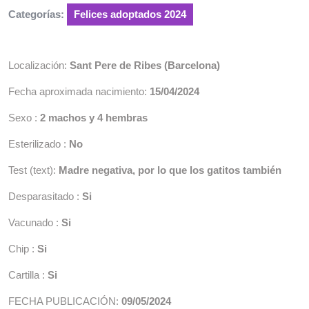
de
Categorías:
Felices adoptados 2024
2024
Localización:
Sant Pere de Ribes (Barcelona)
Fecha aproximada nacimiento:
15/04/2024
Sexo :
2 machos y 4 hembras
Esterilizado :
No
Test (text):
Madre negativa, por lo que los gatitos también
Desparasitado :
Si
Vacunado :
Si
Chip :
Si
Cartilla :
Si
FECHA PUBLICACIÓN:
09/05/2024