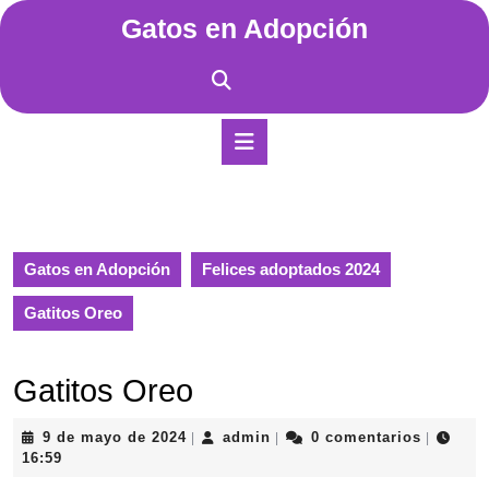
Saltar
Gatos en Adopción
al
contenido
Saltar
al
contenido
Botón
de
apertura
Gatos en Adopción
Felices adoptados 2024
Gatitos Oreo
Gatitos Oreo
9
admin
9 de mayo de 2024
admin
0 comentarios
|
|
|
de
16:59
mayo