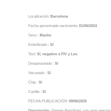
Localización:
Barcelona
Fecha aproximada nacimiento:
01/06/2024
Sexo :
Macho
Esterilizado :
Sí
Test:
Sí, negativo a FIV y Leu
Desparasitado :
Sí
Vacunado :
Sí
Chip :
Sí
Cartilla :
Sí
FECHA PUBLICACIÓN:
09/06/2025
Descripción:
Siamés Red-Point, con unos precioso