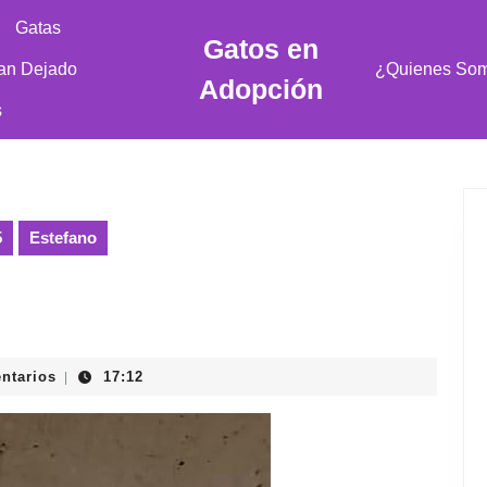
Gatas
Gatos en
an Dejado
¿Quienes So
Adopción
s
5
Estefano
ntarios
17:12
|