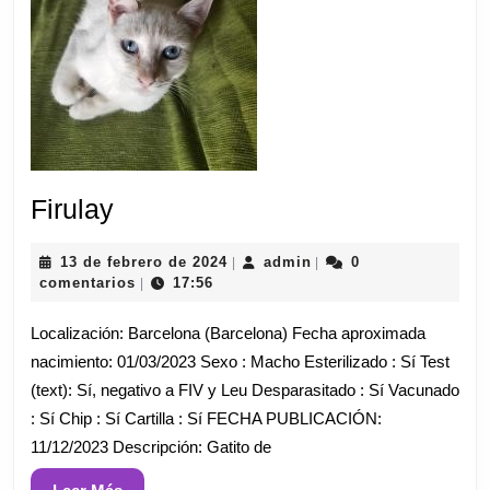
Firulay
Firulay
13
admin
13 de febrero de 2024
admin
0
|
|
de
comentarios
17:56
|
febrero
de
Localización: Barcelona (Barcelona) Fecha aproximada
2024
nacimiento: 01/03/2023 Sexo : Macho Esterilizado : Sí Test
(text): Sí, negativo a FIV y Leu Desparasitado : Sí Vacunado
: Sí Chip : Sí Cartilla : Sí FECHA PUBLICACIÓN:
11/12/2023 Descripción: Gatito de
Leer