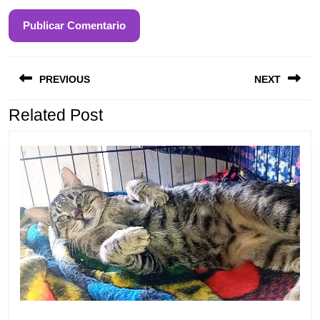
Entrada
S
Navegación
anterior:
e
PREVIOUS
NEXT
de
entradas
Related Post