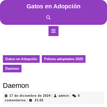
Saltar
Gatos en Adopción
al
contenido
Saltar
al
contenido
Botón
de
apertura
Gatos en Adopción
Felices adoptados 2025
Daemon
Daemon
17
admin
17 de diciembre de 2024
admin
0
|
|
de
comentarios
21:02
|
diciembre