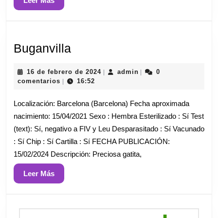
Leer Más
Más
Buganvilla
Buganvilla
16
admin
16 de febrero de 2024
admin
0
|
|
de
comentarios
16:52
|
febrero
de
Localización: Barcelona (Barcelona) Fecha aproximada
2024
nacimiento: 15/04/2021 Sexo : Hembra Esterilizado : Sí Test
(text): Sí, negativo a FIV y Leu Desparasitado : Sí Vacunado
: Sí Chip : Sí Cartilla : Sí FECHA PUBLICACIÓN:
15/02/2024 Descripción: Preciosa gatita,
Leer
Leer Más
Más