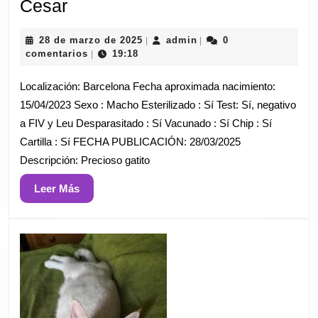
Cesar
Cesar
28
admin
28 de marzo de 2025
admin
0
|
|
de
comentarios
19:18
|
marzo
de
Localización: Barcelona Fecha aproximada nacimiento:
2025
15/04/2023 Sexo : Macho Esterilizado : Sí Test: Sí, negativo
a FIV y Leu Desparasitado : Sí Vacunado : Sí Chip : Sí
Cartilla : Sí FECHA PUBLICACIÓN: 28/03/2025
Descripción: Precioso gatito
Leer
Leer Más
Más