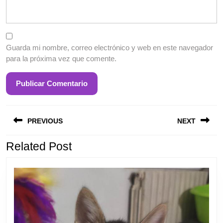
Guarda mi nombre, correo electrónico y web en este navegador
para la próxima vez que comente.
Entrada
S
Navegación
anterior:
e
PREVIOUS
NEXT
de
entradas
Related Post