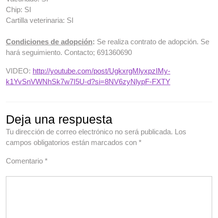
Chip: SI
Cartilla veterinaria: SI
Condiciones de adopción
:
Se realiza contrato de adopción. Se
hará seguimiento. Contacto; 691360690
VIDEO:
http://youtube.com/post/UgkxrgMlyxpzIMy-
k1YvSnVWNhSk7w7I5U-d?si=8NV6zyNlypF-FXTY
Deja una respuesta
Tu dirección de correo electrónico no será publicada.
Los
campos obligatorios están marcados con
*
Comentario
*