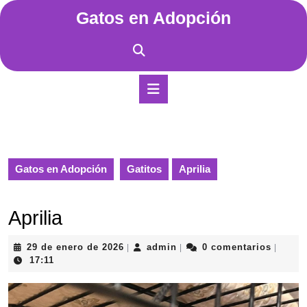
Saltar
Gatos en Adopción
al
contenido
Saltar
al
contenido
Botón
de
apertura
Gatos en Adopción
Gatitos
Aprilia
Aprilia
29
admin
29 de enero de 2026
admin
0 comentarios
|
|
|
de
17:11
enero
de
2026