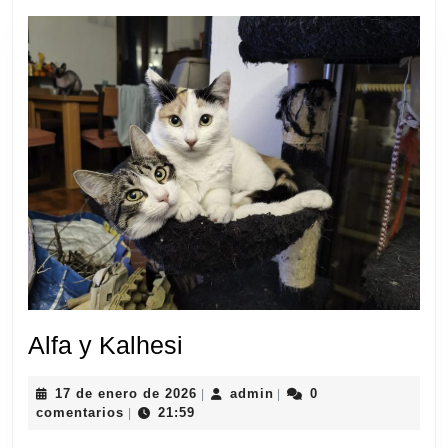
Alfa
Alfa y Kalhesi
y
17
admin
17 de enero de 2026
admin
0
|
|
Kalhesi
de
comentarios
21:59
|
enero