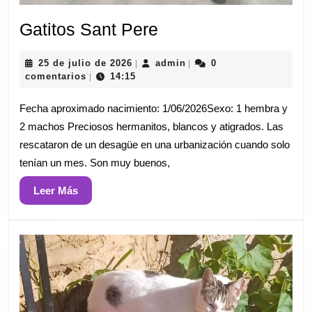
Gatitos
Gatitos Sant Pere
Sant
25
admin
25 de julio de 2026
admin
0
|
|
Pere
de
comentarios
14:15
|
julio
de
Fecha aproximado nacimiento: 1/06/2026Sexo: 1 hembra y
2026
2 machos Preciosos hermanitos, blancos y atigrados. Las
rescataron de un desagüe en una urbanización cuando solo
tenían un mes. Son muy buenos,
Leer
Leer Más
Más