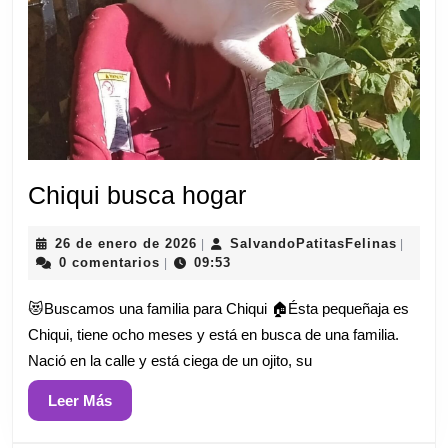
Chiqui
Chiqui busca hogar
busca
26
Salvan
26 de enero de 2026
SalvandoPatitasFelinas
|
|
hogar
de
0 comentarios
09:53
|
enero
de
😻Buscamos una familia para Chiqui 🏠Ésta pequeñaja es
2026
Chiqui, tiene ocho meses y está en busca de una familia.
Nació en la calle y está ciega de un ojito, su
Leer
Leer Más
Más