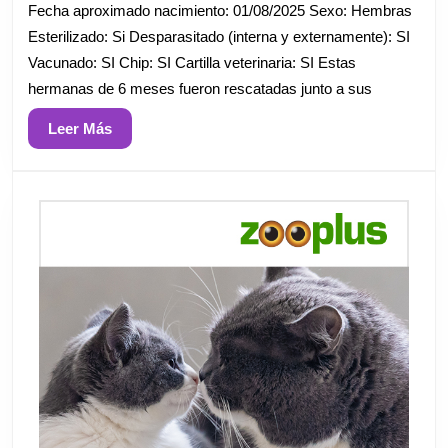
de
Fecha aproximado nacimiento: 01/08/2025 Sexo: Hembras
2026
Esterilizado: Si Desparasitado (interna y externamente): SI
Vacunado: SI Chip: SI Cartilla veterinaria: SI Estas
hermanas de 6 meses fueron rescatadas junto a sus
Leer
Leer Más
Más