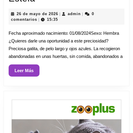
26
admin
26 de mayo de 2026
admin
0
|
|
de
comentarios
15:35
|
mayo
de
Fecha aproximado nacimiento: 01/08/2024Sexo: Hembra
2026
¿Quieres darle una oportunidad a este preciosidad?
Preciosa gatita, de pelo largo y ojos azules. La recogieron
abandonadas en unas huertas, sin comida, abandonados a
Leer
Leer Más
Más