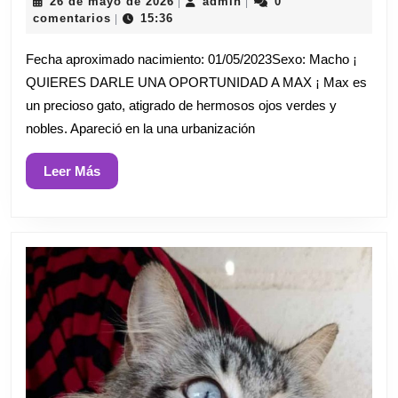
26
admin
26 de mayo de 2026
admin
0
|
|
de
comentarios
15:36
|
mayo
de
Fecha aproximado nacimiento: 01/05/2023Sexo: Macho ¡
2026
QUIERES DARLE UNA OPORTUNIDAD A MAX ¡ Max es
un precioso gato, atigrado de hermosos ojos verdes y
nobles. Apareció en la una urbanización
Leer
Leer Más
Más