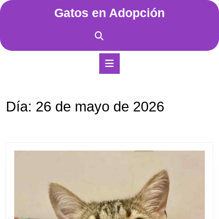
Saltar
Gatos en Adopción
al
contenido
Saltar
al
contenido
Botón
de
apertura
Día:
26 de mayo de 2026