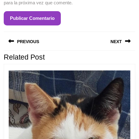
para la próxima vez que comente.
Entrada
S
Navegación
anterior:
e
PREVIOUS
NEXT
de
entradas
Related Post