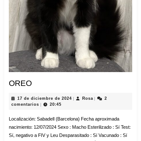
OREO
OREO
17
Rosa
17 de diciembre de 2024
Rosa
2
|
|
de
comentarios
20:45
|
diciembre
de
Localización: Sabadell (Barcelona) Fecha aproximada
2024
nacimiento: 12/07/2024 Sexo : Macho Esterilizado : Sí Test:
Sí, negativo a FIV y Leu Desparasitado : Sí Vacunado : Sí