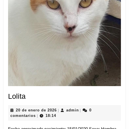
Lolita
Lolita
20
admin
20 de enero de 2026
admin
0
|
|
de
comentarios
18:14
|
enero
de
Fecha aproximado nacimiento: 15/01/2020 Sexo: Hembra