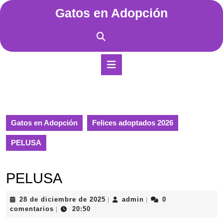
Saltar
Gatos en Adopción
al
contenido
Saltar
al
contenido
Botón
de
apertura
Gatos en Adopción
Felices adoptados 2026
PELUSA
PELUSA
28
admin
28 de diciembre de 2025
admin
0
|
|
de
comentarios
20:50
|
diciembre