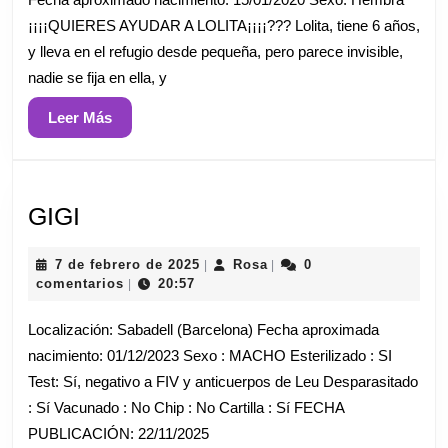
2026
¡¡¡¡QUIERES AYUDAR A LOLITA¡¡¡¡??? Lolita, tiene 6 años,
y lleva en el refugio desde pequeña, pero parece invisible,
nadie se fija en ella, y
Leer
Leer Más
Más
GIGI
GIGI
7
Rosa
7 de febrero de 2025
Rosa
0
|
|
de
comentarios
20:57
|
febrero
de
Localización: Sabadell (Barcelona) Fecha aproximada
2025
nacimiento: 01/12/2023 Sexo : MACHO Esterilizado : SI
Test: Sí, negativo a FIV y anticuerpos de Leu Desparasitado
: Sí Vacunado : No Chip : No Cartilla : Sí FECHA
PUBLICACIÓN: 22/11/2025