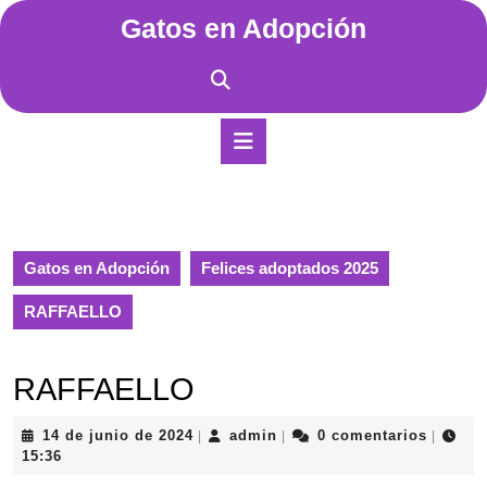
Saltar
Gatos en Adopción
al
contenido
Saltar
al
contenido
Botón
de
apertura
Gatos en Adopción
Felices adoptados 2025
RAFFAELLO
RAFFAELLO
14
admin
14 de junio de 2024
admin
0 comentarios
|
|
|
de
15:36
junio