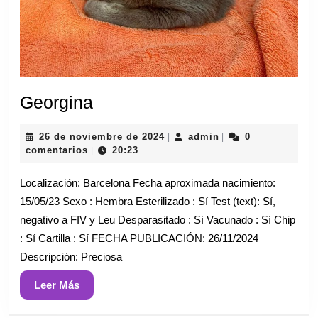
Georgina
Georgina
26
admin
26 de noviembre de 2024
admin
0
|
|
de
comentarios
20:23
|
noviembre
de
Localización: Barcelona Fecha aproximada nacimiento:
2024
15/05/23 Sexo : Hembra Esterilizado : Sí Test (text): Sí,
negativo a FIV y Leu Desparasitado : Sí Vacunado : Sí Chip
: Sí Cartilla : Sí FECHA PUBLICACIÓN: 26/11/2024
Descripción: Preciosa
Leer
Leer Más
Más