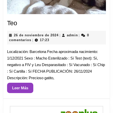
Teo
Teo
26
admin
26 de noviembre de 2024
admin
0
|
|
de
comentarios
17:23
|
noviembre
de
Localización: Barcelona Fecha aproximada nacimiento:
2024
1/12/2021 Sexo : Macho Esterilizado : Sí Test (text): Sí,
negativo a FIV y Leu Desparasitado : Sí Vacunado : Sí Chip
: Sí Cartilla : Sí FECHA PUBLICACIÓN: 26/11/2024
Descripción: Precioso gatito,
Leer
Leer Más
Más