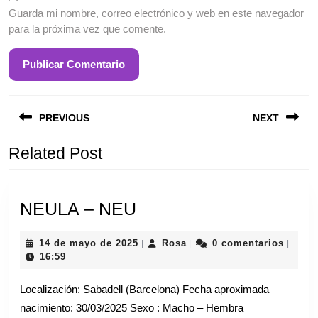
Guarda mi nombre, correo electrónico y web en este navegador
para la próxima vez que comente.
Entrada
S
Navegación
anterior:
e
PREVIOUS
NEXT
de
entradas
Related Post
NEULA
NEULA – NEU
–
14
Rosa
14 de mayo de 2025
Rosa
0 comentarios
|
|
|
NEU
de
16:59
mayo
de
Localización: Sabadell (Barcelona) Fecha aproximada
2025
nacimiento: 30/03/2025 Sexo : Macho – Hembra