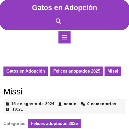
Saltar
Gatos en Adopción
al
contenido
Saltar
al
contenido
Botón
de
apertura
Gatos en Adopción
Felices adoptados 2025
Missi
Missi
15
admin
15 de agosto de 2024
admin
0 comentarios
|
|
|
de
10:21
agosto
de
Categorías:
Felices adoptados 2025
2024