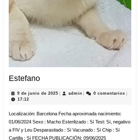
Estefano
Estefano
9
admin
9 de junio de 2025
admin
0 comentarios
|
|
|
de
17:12
junio
de
Localización: Barcelona Fecha aproximada nacimiento:
2025
01/06/2024 Sexo : Macho Esterilizado : Sí Test: Sí, negativo
a FIV y Leu Desparasitado : Sí Vacunado : Sí Chip : Sí
Cartilla : Sí FECHA PUBLICACIÓN: 09/06/2025