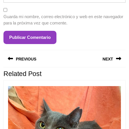
Guarda mi nombre, correo electrónico y web en este navegador
para la próxima vez que comente.
Entrada
S
Navegación
anterior:
e
PREVIOUS
NEXT
de
entradas
Related Post