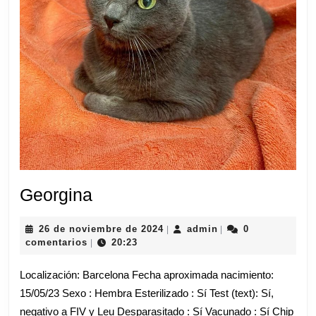
Georgina
Georgina
26
admin
26 de noviembre de 2024
admin
0
|
|
de
comentarios
20:23
|
noviembre
de
Localización: Barcelona Fecha aproximada nacimiento:
2024
15/05/23 Sexo : Hembra Esterilizado : Sí Test (text): Sí,
negativo a FIV y Leu Desparasitado : Sí Vacunado : Sí Chip