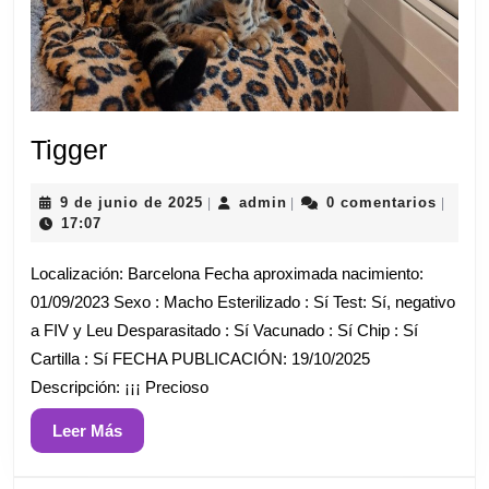
Tigger
Tigger
9
admin
9 de junio de 2025
admin
0 comentarios
|
|
|
de
17:07
junio
de
Localización: Barcelona Fecha aproximada nacimiento:
2025
01/09/2023 Sexo : Macho Esterilizado : Sí Test: Sí, negativo
a FIV y Leu Desparasitado : Sí Vacunado : Sí Chip : Sí
Cartilla : Sí FECHA PUBLICACIÓN: 19/10/2025
Descripción: ¡¡¡ Precioso
Leer
Leer Más
Más