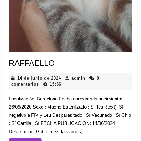
RAFFAELLO
RAFFAELLO
14
admin
14 de junio de 2024
admin
0
|
|
de
comentarios
15:36
|
junio
de
Localización: Barcelona Fecha aproximada nacimiento:
2024
26/09/2020 Sexo : Macho Esterilizado : Sí Test (text): Sí,
negativo a FIV y Leu Desparasitado : Sí Vacunado : Sí Chip
: Sí Cartilla : Sí FECHA PUBLICACIÓN: 14/06/2024
Descripción: Gatito mezcla siamés,