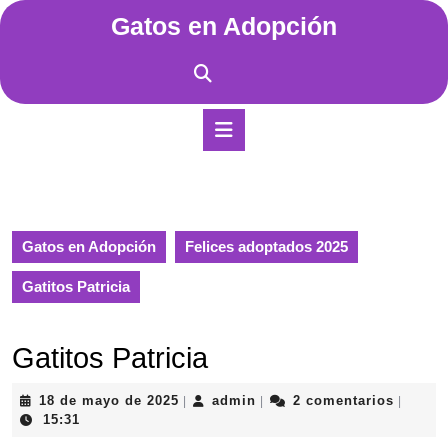
Saltar
Gatos en Adopción
al
contenido
Saltar
al
contenido
Botón
de
apertura
Gatos en Adopción
Felices adoptados 2025
Gatitos Patricia
Gatitos Patricia
18
admin
18 de mayo de 2025
admin
2 comentarios
|
|
|
de
15:31
mayo