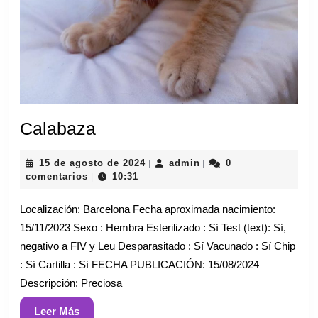
Calabaza
Calabaza
15
admin
15 de agosto de 2024
admin
0
|
|
de
comentarios
10:31
|
agosto
de
Localización: Barcelona Fecha aproximada nacimiento:
2024
15/11/2023 Sexo : Hembra Esterilizado : Sí Test (text): Sí,
negativo a FIV y Leu Desparasitado : Sí Vacunado : Sí Chip
: Sí Cartilla : Sí FECHA PUBLICACIÓN: 15/08/2024
Descripción: Preciosa
Leer
Leer Más