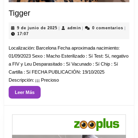
Tigger
Tigger
9
admin
9 de junio de 2025
admin
0 comentarios
|
|
|
de
17:07
junio
de
Localización: Barcelona Fecha aproximada nacimiento:
2025
01/09/2023 Sexo : Macho Esterilizado : Sí Test: Sí, negativo
a FIV y Leu Desparasitado : Sí Vacunado : Sí Chip : Sí
Cartilla : Sí FECHA PUBLICACIÓN: 19/10/2025
Descripción: ¡¡¡ Precioso
Leer
Leer Más
Más