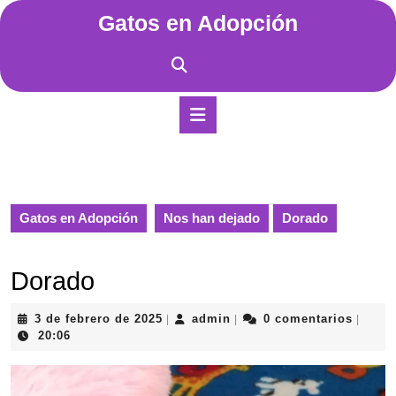
Saltar
Gatos en Adopción
al
contenido
Saltar
al
contenido
Botón
de
apertura
Gatos en Adopción
Nos han dejado
Dorado
Dorado
3
admin
3 de febrero de 2025
admin
0 comentarios
|
|
|
de
20:06
febrero
de
2025