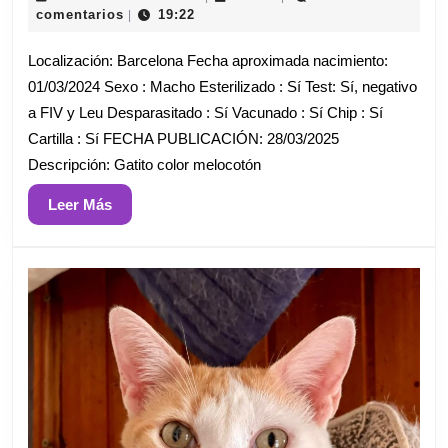
de
comentarios
19:22
|
marzo
de
Localización: Barcelona Fecha aproximada nacimiento:
2025
01/03/2024 Sexo : Macho Esterilizado : Sí Test: Sí, negativo
a FIV y Leu Desparasitado : Sí Vacunado : Sí Chip : Sí
Cartilla : Sí FECHA PUBLICACIÓN: 28/03/2025
Descripción: Gatito color melocotón
Leer
Leer Más
Más