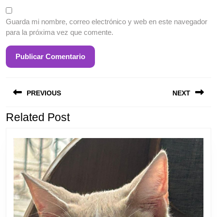
Guarda mi nombre, correo electrónico y web en este navegador
para la próxima vez que comente.
Entrada
S
Navegación
anterior:
e
PREVIOUS
NEXT
de
entradas
Related Post