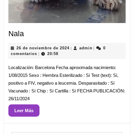
Nala
Nala
26
admin
26 de noviembre de 2024
admin
0
|
|
de
comentarios
20:58
|
noviembre
de
Localización: Barcelona Fecha aproximada nacimiento:
2024
1/08/2015 Sexo : Hembra Esterilizado : Sí Test (text): Sí,
positivo a FIV, negativo a leucemia. Desparasitado : Sí
Vacunado : Sí Chip : Sí Cartilla : Sí FECHA PUBLICACIÓN:
26/11/2024
Leer
Leer Más
Más