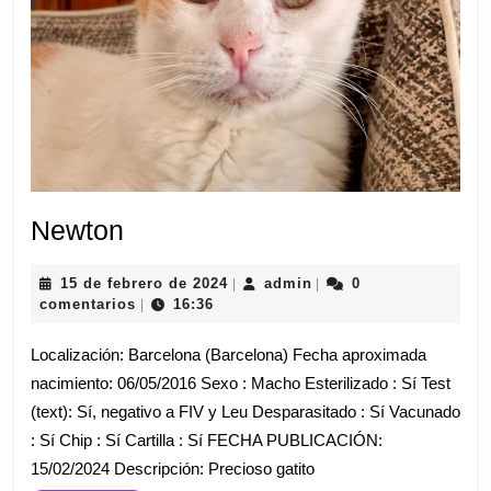
Newton
Newton
15
admin
15 de febrero de 2024
admin
0
|
|
de
comentarios
16:36
|
febrero
de
Localización: Barcelona (Barcelona) Fecha aproximada
2024
nacimiento: 06/05/2016 Sexo : Macho Esterilizado : Sí Test
(text): Sí, negativo a FIV y Leu Desparasitado : Sí Vacunado
: Sí Chip : Sí Cartilla : Sí FECHA PUBLICACIÓN:
15/02/2024 Descripción: Precioso gatito