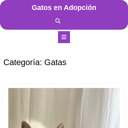
Saltar
Gatos en Adopción
al
contenido
Saltar
al
contenido
Botón
de
apertura
Categoría:
Gatas