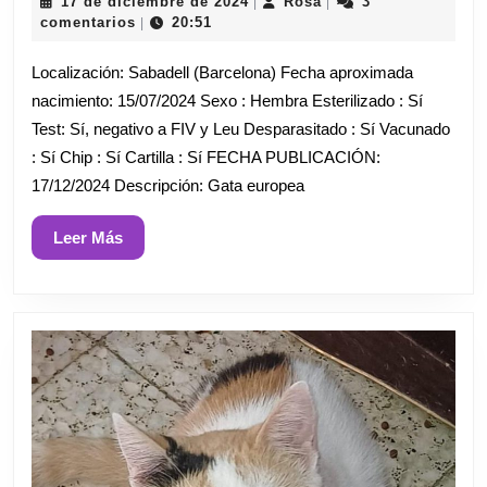
17
Rosa
17 de diciembre de 2024
Rosa
3
|
|
de
comentarios
20:51
|
diciembre
de
Localización: Sabadell (Barcelona) Fecha aproximada
2024
nacimiento: 15/07/2024 Sexo : Hembra Esterilizado : Sí
Test: Sí, negativo a FIV y Leu Desparasitado : Sí Vacunado
: Sí Chip : Sí Cartilla : Sí FECHA PUBLICACIÓN:
17/12/2024 Descripción: Gata europea
Leer
Leer Más
Más