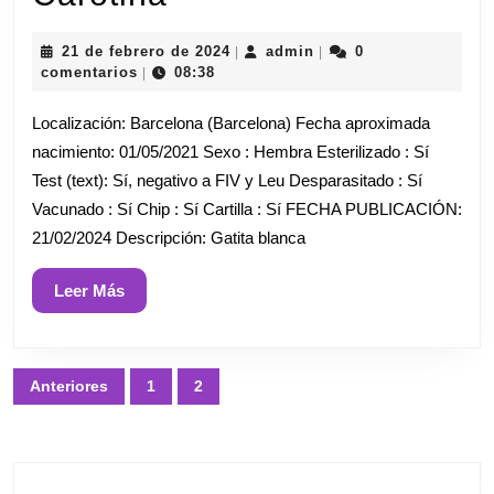
21
admin
21 de febrero de 2024
admin
0
|
|
de
comentarios
08:38
|
febrero
de
Localización: Barcelona (Barcelona) Fecha aproximada
2024
nacimiento: 01/05/2021 Sexo : Hembra Esterilizado : Sí
Test (text): Sí, negativo a FIV y Leu Desparasitado : Sí
Vacunado : Sí Chip : Sí Cartilla : Sí FECHA PUBLICACIÓN:
21/02/2024 Descripción: Gatita blanca
Leer
Leer Más
Más
Paginación
Anteriores
1
2
de
entradas