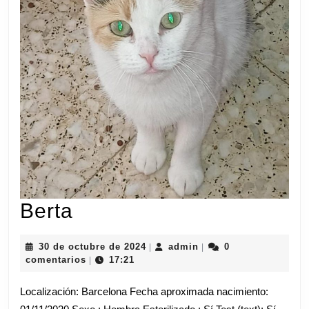
Berta
Berta
30
admin
30 de octubre de 2024
admin
0
|
|
de
comentarios
17:21
|
octubre
de
Localización: Barcelona Fecha aproximada nacimiento:
2024