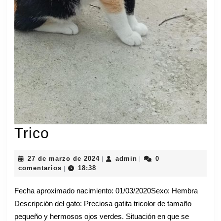
Trico
Trico
27
admin
27 de marzo de 2024
admin
0
|
|
de
comentarios
18:38
|
marzo
de
Fecha aproximado nacimiento: 01/03/2020Sexo: Hembra
2024
Descripción del gato: Preciosa gatita tricolor de tamaño
pequeño y hermosos ojos verdes. Situación en que se