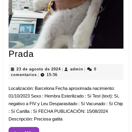
Prada
Prada
23
admin
23 de agosto de 2024
admin
0
|
|
de
comentarios
15:36
|
agosto
de
Localización: Barcelona Fecha aproximada nacimiento:
2024
01/10/2023 Sexo : Hembra Esterilizado : Sí Test (text): Sí,
negativo a FIV y Leu Desparasitado : Sí Vacunado : Sí Chip
: Sí Cartilla : Sí FECHA PUBLICACIÓN: 15/08/2024
Descripción: Preciosa gatita