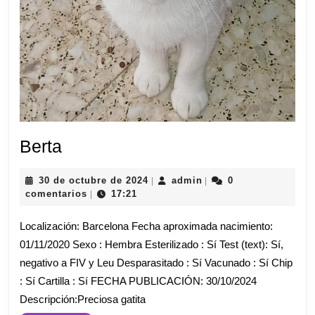
Berta
Berta
30
admin
30 de octubre de 2024
admin
0
|
|
de
comentarios
17:21
|
octubre
de
Localización: Barcelona Fecha aproximada nacimiento:
2024
01/11/2020 Sexo : Hembra Esterilizado : Sí Test (text): Sí,
negativo a FIV y Leu Desparasitado : Sí Vacunado : Sí Chip
: Sí Cartilla : Sí FECHA PUBLICACIÓN: 30/10/2024
Descripción:Preciosa gatita