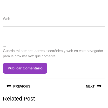
Web
Guarda mi nombre, correo electrónico y web en este navegador
para la próxima vez que comente.
Entrada
S
Navegación
anterior:
e
PREVIOUS
NEXT
de
entradas
Related Post