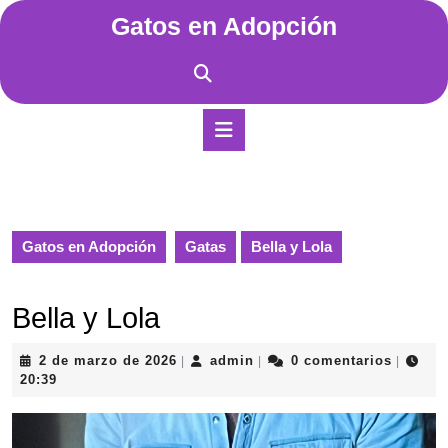
Saltar
Gatos en Adopción
al
contenido
Saltar
al
contenido
Botón
de
apertura
Gatos en Adopción
Gatas
Bella y Lola
Bella y Lola
2
admin
2 de marzo de 2026
admin
0 comentarios
|
|
|
de
20:39
marzo
de
2026