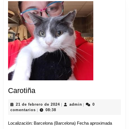
Carotiña
Carotiña
21
admin
21 de febrero de 2024
admin
0
|
|
de
comentarios
08:38
|
febrero
de
Localización: Barcelona (Barcelona) Fecha aproximada
2024