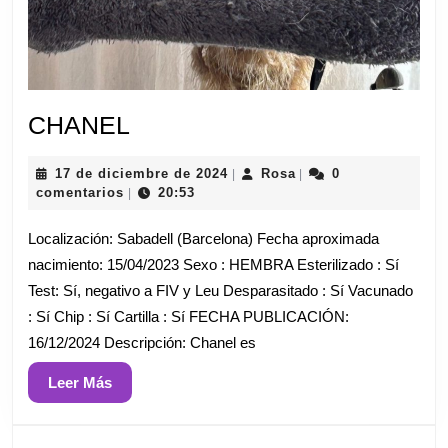
CHANEL
CHANEL
17
Rosa
17 de diciembre de 2024
Rosa
0
|
|
de
comentarios
20:53
|
diciembre
de
Localización: Sabadell (Barcelona) Fecha aproximada
2024
nacimiento: 15/04/2023 Sexo : HEMBRA Esterilizado : Sí
Test: Sí, negativo a FIV y Leu Desparasitado : Sí Vacunado
: Sí Chip : Sí Cartilla : Sí FECHA PUBLICACIÓN:
16/12/2024 Descripción: Chanel es
Leer
Leer Más
Más