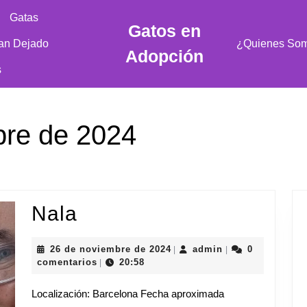
Gatas
Gatos en
an Dejado
¿Quienes So
Adopción
s
bre de 2024
Nala
Nala
26
admin
26 de noviembre de 2024
admin
0
|
|
de
comentarios
20:58
|
noviembre
de
Localización: Barcelona Fecha aproximada
2024