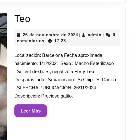
Teo
Teo
26
admin
26 de noviembre de 2024
admin
0
|
|
de
comentarios
17:23
|
noviembre
de
Localización: Barcelona Fecha aproximada
2024
nacimiento: 1/12/2021 Sexo : Macho Esterilizado
: Sí Test (text): Sí, negativo a FIV y Leu
Desparasitado : Sí Vacunado : Sí Chip : Sí Cartilla
: Sí FECHA PUBLICACIÓN: 26/11/2024
Descripción: Precioso gatito,
Leer
Leer Más
Más