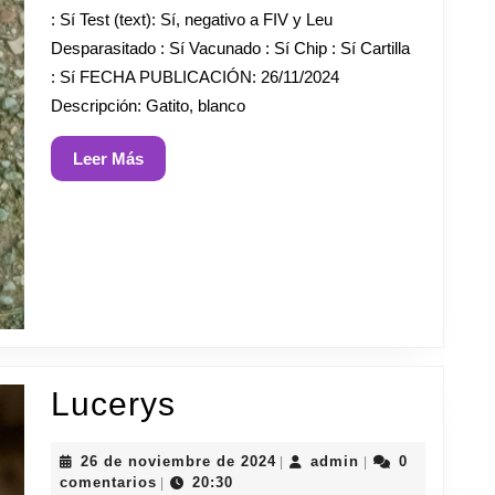
: Sí Test (text): Sí, negativo a FIV y Leu
Desparasitado : Sí Vacunado : Sí Chip : Sí Cartilla
: Sí FECHA PUBLICACIÓN: 26/11/2024
Descripción: Gatito, blanco
Leer
Leer Más
Más
Lucerys
Lucerys
26
admin
26 de noviembre de 2024
admin
0
|
|
de
comentarios
20:30
|