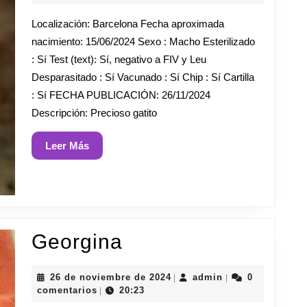
noviembre
de
Localización: Barcelona Fecha aproximada
2024
nacimiento: 15/06/2024 Sexo : Macho Esterilizado
: Sí Test (text): Sí, negativo a FIV y Leu
Desparasitado : Sí Vacunado : Sí Chip : Sí Cartilla
: Sí FECHA PUBLICACIÓN: 26/11/2024
Descripción: Precioso gatito
Leer
Leer Más
Más
Georgina
Georgina
26
admin
26 de noviembre de 2024
admin
0
|
|
de
comentarios
20:23
|
noviembre