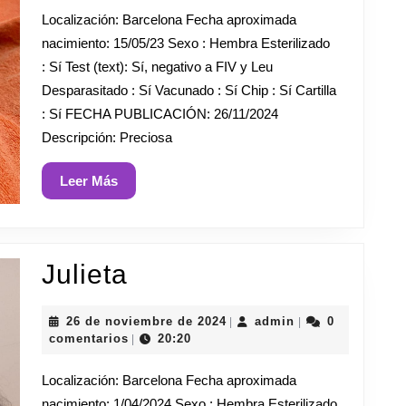
de
Localización: Barcelona Fecha aproximada
2024
nacimiento: 15/05/23 Sexo : Hembra Esterilizado
: Sí Test (text): Sí, negativo a FIV y Leu
Desparasitado : Sí Vacunado : Sí Chip : Sí Cartilla
: Sí FECHA PUBLICACIÓN: 26/11/2024
Descripción: Preciosa
Leer
Leer Más
Más
Julieta
Julieta
26
admin
26 de noviembre de 2024
admin
0
|
|
de
comentarios
20:20
|
noviembre
de
Localización: Barcelona Fecha aproximada
2024
nacimiento: 1/04/2024 Sexo : Hembra Esterilizado