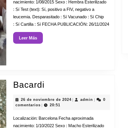
nacimiento: 1/08/2015 Sexo : Hembra Esterilizado
: Sí Test (text): Sí, positivo a FIV, negativo a
leucemia. Desparasitado : Sí Vacunado : Sí Chip
: Sí Cartilla : Sí FECHA PUBLICACIÓN: 26/11/2024
Leer
Leer Más
Más
Bacardi
Bacardi
26
admin
26 de noviembre de 2024
admin
0
|
|
de
comentarios
20:51
|
noviembre
de
Localización: Barcelona Fecha aproximada
2024
nacimiento: 1/10/2022 Sexo : Macho Esterilizado