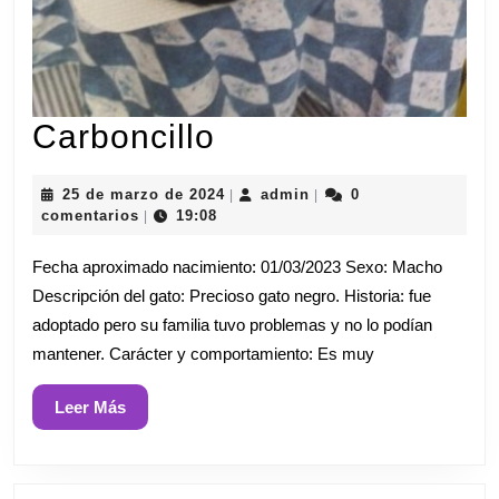
Carboncillo
Carboncillo
25
admin
25 de marzo de 2024
admin
0
|
|
de
comentarios
19:08
|
marzo
de
Fecha aproximado nacimiento: 01/03/2023 Sexo: Macho
2024
Descripción del gato: Precioso gato negro. Historia: fue
adoptado pero su familia tuvo problemas y no lo podían
mantener. Carácter y comportamiento: Es muy
Leer
Leer Más
Más