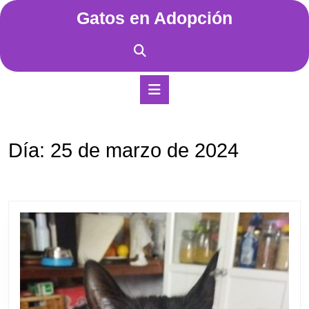
Saltar
Gatos en Adopción
al
contenido
Saltar
al
contenido
Botón
de
apertura
Día:
25 de marzo de 2024