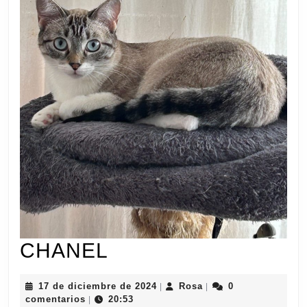
CHANEL
CHANEL
17
Rosa
17 de diciembre de 2024
Rosa
0
|
|
de
comentarios
20:53
|