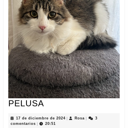
PELUSA
PELUSA
17
Rosa
17 de diciembre de 2024
Rosa
3
|
|
de
comentarios
20:51
|