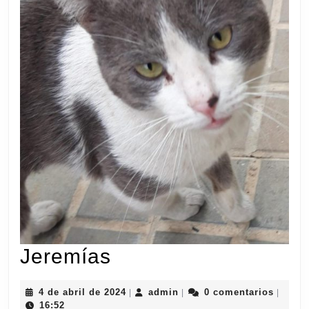
Jeremías
Jeremías
4
admin
4 de abril de 2024
admin
0 comentarios
|
|
|
de
16:52