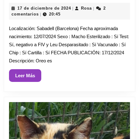
17
Rosa
17 de diciembre de 2024
Rosa
2
|
|
de
comentarios
20:45
|
diciembre
de
Localización: Sabadell (Barcelona) Fecha aproximada
2024
nacimiento: 12/07/2024 Sexo : Macho Esterilizado : Sí Test:
Sí, negativo a FIV y Leu Desparasitado : Sí Vacunado : Sí
Chip : Sí Cartilla : Sí FECHA PUBLICACIÓN: 17/12/2024
Descripción: Oreo es
Leer
Leer Más
Más