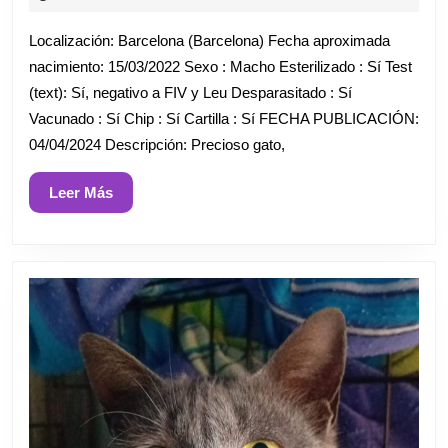
abril
de
Localización: Barcelona (Barcelona) Fecha aproximada
2024
nacimiento: 15/03/2022 Sexo : Macho Esterilizado : Sí Test
(text): Sí, negativo a FIV y Leu Desparasitado : Sí
Vacunado : Sí Chip : Sí Cartilla : Sí FECHA PUBLICACIÓN:
04/04/2024 Descripción: Precioso gato,
Leer
Leer Más
Más