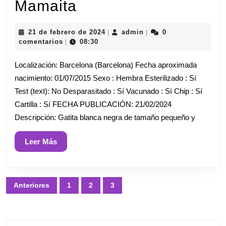
Mamaita
Mamaita
21
admin
21 de febrero de 2024
admin
0
|
|
de
comentarios
08:30
|
febrero
de
Localización: Barcelona (Barcelona) Fecha aproximada
2024
nacimiento: 01/07/2015 Sexo : Hembra Esterilizado : Sí
Test (text): No Desparasitado : Sí Vacunado : Sí Chip : Sí
Cartilla : Sí FECHA PUBLICACIÓN: 21/02/2024
Descripción: Gatita blanca negra de tamaño pequeño y
Leer
Leer Más
Más
Paginación
Anteriores
1
2
3
de
entradas