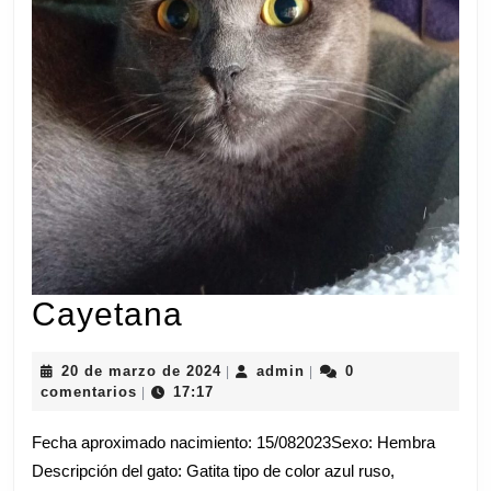
Cayetana
Cayetana
20
admin
20 de marzo de 2024
admin
0
|
|
de
comentarios
17:17
|
marzo
de
Fecha aproximado nacimiento: 15/082023Sexo: Hembra
2024
Descripción del gato: Gatita tipo de color azul ruso,