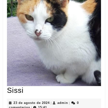
Sissi
Sissi
23
admin
23 de agosto de 2024
admin
0
|
|
de
comentarios
15:41
|