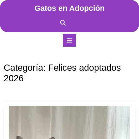
Saltar
Gatos en Adopción
al
contenido
Saltar
al
contenido
Botón
de
apertura
Categoría:
Felices adoptados
2026