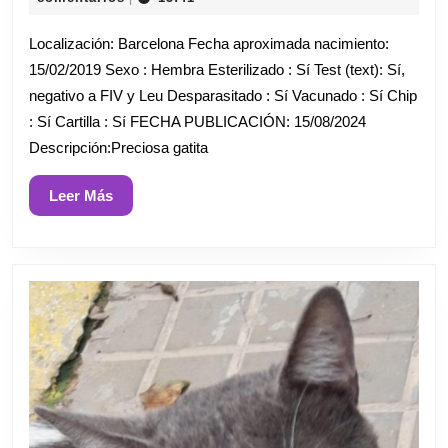
agosto
de
Localización: Barcelona Fecha aproximada nacimiento:
2024
15/02/2019 Sexo : Hembra Esterilizado : Sí Test (text): Sí,
negativo a FIV y Leu Desparasitado : Sí Vacunado : Sí Chip
: Sí Cartilla : Sí FECHA PUBLICACIÓN: 15/08/2024
Descripción:Preciosa gatita
Leer
Leer Más
Más